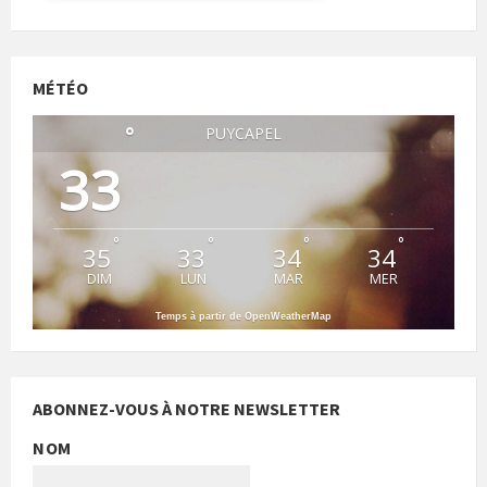
MÉTÉO
°
PUYCAPEL
33
°
°
°
°
35
33
34
34
DIM
LUN
MAR
MER
Temps à partir de OpenWeatherMap
ABONNEZ-VOUS À NOTRE NEWSLETTER
NOM