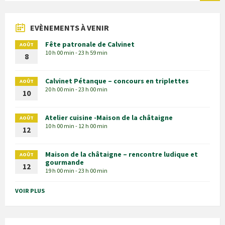
EVÈNEMENTS À VENIR
Fête patronale de Calvinet
AOÛT
10 h 00 min - 23 h 59 min
8
Calvinet Pétanque – concours en triplettes
AOÛT
20 h 00 min - 23 h 00 min
10
Atelier cuisine -Maison de la châtaigne
AOÛT
10 h 00 min - 12 h 00 min
12
Maison de la châtaigne – rencontre ludique et
AOÛT
gourmande
12
19 h 00 min - 23 h 00 min
VOIR PLUS