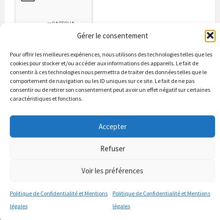
Gérer le consentement
Pour offrir les meilleures expériences, nous utilisons des technologies telles que les
cookies pour stocker et/ou accéder aux informations des appareils. Le fait de
consentir à ces technologies nous permettra de traiter des données telles que le
comportement de navigation ou les ID uniques sur ce site. Le fait de ne pas
consentir ou de retirer son consentement peut avoir un effet négatif sur certaines
caractéristiques et fonctions.
Bienvenue à Puycapel
La municipalité
Actualités
Accepter
Les Associations
Les bonnes adresses
Un peu d’histoire
Contacts & renseignements
Conformité à la loi RGPD
Refuser
© 2026 Site officiel de la commune de Puycapel dans le Cantal
Puycapel.fr utilise des cookies pour améliorer les performance et
Voir les préférences
votre usage du site web. nous présumons de votre accord pour
l'usage de ces cookies cependant vous pouvez le refuser comme la loi
Politique de Confidentialité et Mentions
Politique de Confidentialité et Mentions
le dicte et vous en donne le droit .
J'accepte
légales
légales
politique de confidentialité