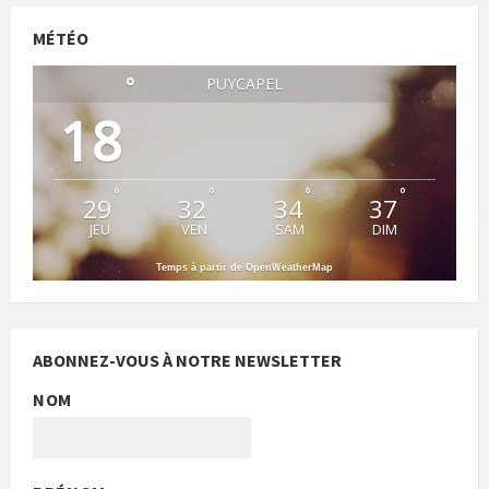
MÉTÉO
°
PUYCAPEL
18
°
°
°
°
29
32
34
37
JEU
VEN
SAM
DIM
Temps à partir de OpenWeatherMap
ABONNEZ-VOUS À NOTRE NEWSLETTER
NOM