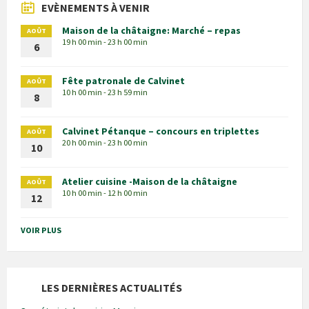
EVÈNEMENTS À VENIR
Maison de la châtaigne: Marché – repas
AOÛT
19 h 00 min - 23 h 00 min
6
Fête patronale de Calvinet
AOÛT
10 h 00 min - 23 h 59 min
8
Calvinet Pétanque – concours en triplettes
AOÛT
20 h 00 min - 23 h 00 min
10
Atelier cuisine -Maison de la châtaigne
AOÛT
10 h 00 min - 12 h 00 min
12
VOIR PLUS
LES DERNIÈRES ACTUALITÉS