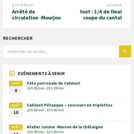
précédent
suivant
Arrêté de
foot : 1/4 de final
circulation -Mourjou
coupe du cantal
RECHERCHER
EVÈNEMENTS À VENIR
Fête patronale de Calvinet
AOÛT
10 h 00 min - 23 h 59 min
8
Calvinet Pétanque – concours en triplettes
AOÛT
20 h 00 min - 23 h 00 min
10
Atelier cuisine -Maison de la châtaigne
AOÛT
10 h 00 min - 12 h 00 min