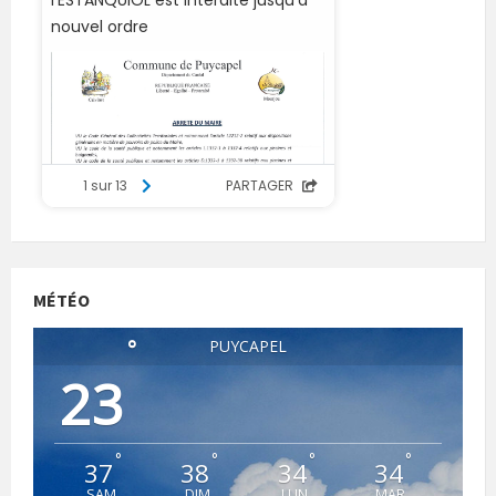
MÉTÉO
°
PUYCAPEL
23
°
°
°
°
37
38
34
34
SAM
DIM
LUN
MAR