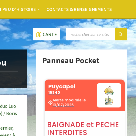
 PEU D’HISTOIRE
CONTACTS & RENSEIGNEMENTS
CARTE
Panneau Pocket
ou
 duo Luo
) / Boris
ernier,
vient à