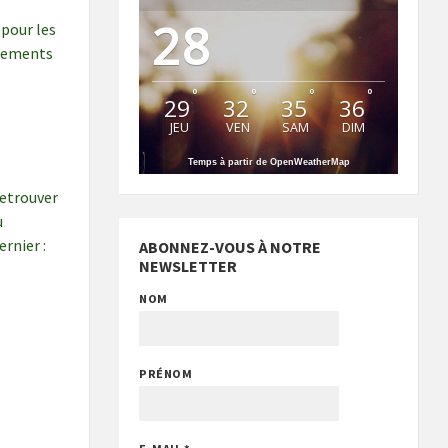
28
t pour les
nements
°
°
°
°
29
32
35
36
JEU
VEN
SAM
DIM
Temps à partir de OpenWeatherMap
retrouver
u
ernier :
ABONNEZ-VOUS À NOTRE
NEWSLETTER
NOM
PRÉNOM