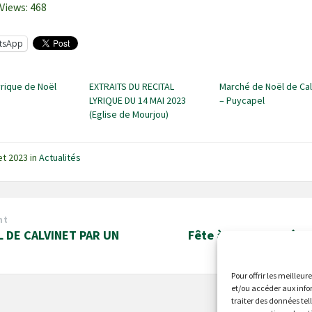
Views:
468
tsApp
yrique de Noël
EXTRAITS DU RECITAL
Marché de Noël de Cal
LYRIQUE DU 14 MAI 2023
– Puycapel
(Eglise de Mourjou)
let 2023
in
Actualités
nt
 DE CALVINET PAR UN
Fête à Calvinet, déco
prog
Pour offrir les meilleur
et/ou accéder aux info
traiter des données tel