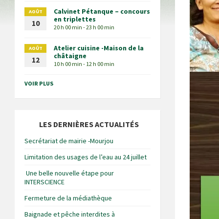
Calvinet Pétanque – concours
AOÛT
en triplettes
10
20 h 00 min - 23 h 00 min
Atelier cuisine -Maison de la
AOÛT
châtaigne
12
10 h 00 min - 12 h 00 min
VOIR PLUS
LES DERNIÈRES ACTUALITÉS
Secrétariat de mairie -Mourjou
Limitation des usages de l’eau au 24 juillet
Une belle nouvelle étape pour
INTERSCIENCE
Fermeture de la médiathèque
Baignade et pêche interdites à