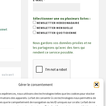
E-MAIL
*
Sélectionner une ou plusieurs listes :
NEWSLETTER HEBDOMADAIRE
NEWSLETTER MENSUELLE
vinet
NEWSLETTER QUOTIDIENNE
Nous gardons vos données privées et ne
les partageons qu'avec des tiers qui
rendent ce service possible.
suivant
uvrez le
ramme!
Gérer le consentement
es expériences, nous utilisons des technologies telles que les cookies pour stocker
rmations des appareils. Le fait de consentir à ces technologies nous permettra de
les que le comportement de navigation ou les ID uniques sur ce site. Le fait de ne