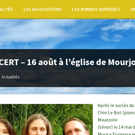
ALITÉS
LES ASSOCIATIONS
LES BONNES ADRESSES
UN
ERT – 16 août à l’église de Mourj
Actualités
Après le succès du
Chin Le Bot (piano
Mvuezolo
(ténor) le 14 mai d
Musica Formosa re