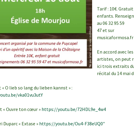
Tarif : 10€. Gratui
enfants. Renseig
au 06 32 95 59
47 et sur
musicaformosa.fr
En accord avec les
artistes, on peut 
ici trois extraits d
récital du 14 mai d
t « O lieb so lang du lieben kannst » :
youtu.be/vka01vu3utY
et « Ouvre ton cœur »
https://youtu.be/72HDL9e_4w4
ri Duparc « Extase »
https://youtu.be/Ou4-F38eUQ0″