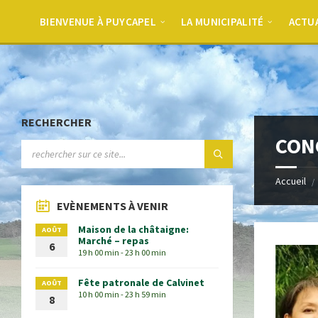
BIENVENUE À PUYCAPEL
LA MUNICIPALITÉ
ACTU
RECHERCHER
CONC
Accueil
EVÈNEMENTS À VENIR
Maison de la châtaigne:
AOÛT
Marché – repas
6
19 h 00 min - 23 h 00 min
Fête patronale de Calvinet
AOÛT
10 h 00 min - 23 h 59 min
8