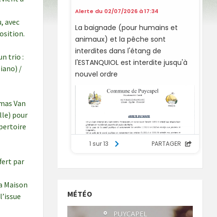
u, avec
osition.
un trio :
iano) /
omas Van
lle) pour
épertoire
fert par
la Maison
MÉTÉO
l’issue
°
PUYCAPEL