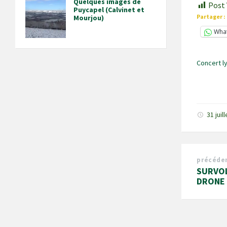
Quelques images de
Post 
Puycapel (Calvinet et
Partager :
Mourjou)
Wha
Concert l
31 juil
précéde
SURVOL
DRONE