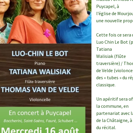
Puycapel, à
l’église de Mourjo
une nouvelle prop
Cette fois ce sera 
Luo Chin Le Bot (p
Tatiana
Walisiak (flûte
traversière) / Th
de Velde (violonce
des « tubes » du r
classique.
Un apéritif sera of
la commune, en
partenariat avec 
de la Châtaigne, à 
du récital.