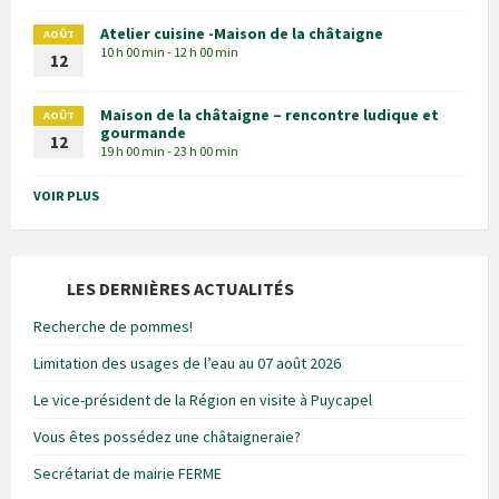
Atelier cuisine -Maison de la châtaigne
AOÛT
10 h 00 min - 12 h 00 min
12
Maison de la châtaigne – rencontre ludique et
AOÛT
gourmande
12
19 h 00 min - 23 h 00 min
VOIR PLUS
LES DERNIÈRES ACTUALITÉS
Recherche de pommes!
Limitation des usages de l’eau au 07 août 2026
Le vice-président de la Région en visite à Puycapel
Vous êtes possédez une châtaigneraie?
Secrétariat de mairie FERME