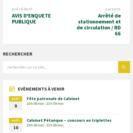
précédent
suivant
AVIS D'ENQUETE
Arrêté de
PUBLIQUE
stationnement et
de circulation / RD
66
RECHERCHER
EVÈNEMENTS À VENIR
Fête patronale de Calvinet
AOÛT
10 h 00 min - 23 h 59 min
8
Calvinet Pétanque – concours en triplettes
AOÛT
20 h 00 min - 23 h 00 min
10