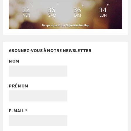
°
°
°
°
22
36
36
34
VEN
SAM
DIM
LUN
Temps à partir de OpenWeatherMap
ABONNEZ-VOUS À NOTRE NEWSLETTER
NOM
PRÉNOM
E-MAIL
*