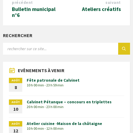
précédent
suivant
Bulletin municipal
Ateliers créatifs
n°6
RECHERCHER
EVÈNEMENTS À VENIR
Fête patronale de Calvinet
AOÛT
10 h 00 min - 23 h 59 min
8
Calvinet Pétanque – concours en triplettes
AOÛT
20 h 00 min - 23 h 00 min
10
Atelier cuisine -Maison de la châtaigne
AOÛT
10 h 00 min - 12 h 00 min
12