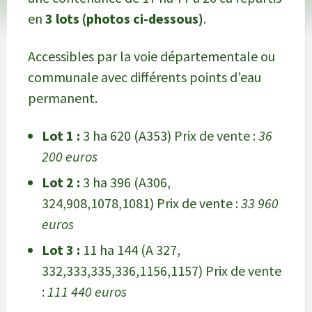
en
3 lots (photos ci-dessous)
.
Accessibles par la voie départementale ou
communale avec différents points d’eau
permanent.
Lot 1 :
3 ha 620 (A353) Prix de vente :
36
200 euros
Lot 2 :
3 ha 396 (A306,
324,908,1078,1081) Prix de vente :
33 960
euros
Lot 3 :
11 ha 144 (A 327,
332,333,335,336,1156,1157) Prix de vente
:
111 440 euros