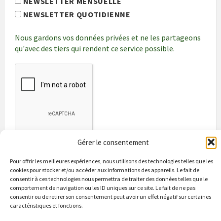
NEWSLETTER MENSUELLE
NEWSLETTER QUOTIDIENNE
Nous gardons vos données privées et ne les partageons
qu'avec des tiers qui rendent ce service possible.
Gérer le consentement
Pour offrir les meilleures expériences, nous utilisons des technologies telles que les
cookies pour stocker et/ou accéder aux informations des appareils. Le fait de
consentir à ces technologies nous permettra de traiter des données telles que le
comportement de navigation ou les ID uniques sur ce site. Le fait de ne pas
consentir ou de retirer son consentement peut avoir un effet négatif sur certaines
caractéristiques et fonctions.
Bienvenue à Puycapel
La municipalité
Actualités
Les Associations
Les bonnes adresses
Un peu d’histoire