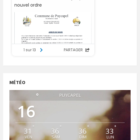
MÉTÉO
°
PUYCAPEL
16
°
°
°
°
31
36
36
33
VEN
SAM
DIM
LUN