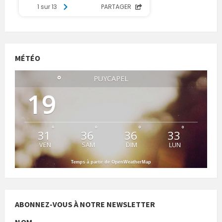
MÉTÉO
°
PUYCAPEL
19
°
°
°
°
31
36
36
33
VEN
SAM
DIM
LUN
Temps à partir de OpenWeatherMap
ABONNEZ-VOUS À NOTRE NEWSLETTER