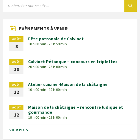
EVÈNEMENTS À VENIR
Fête patronale de Calvinet
AOÛT
10 h 00 min - 23 h 59 min
8
Calvinet Pétanque – concours en triplettes
AOÛT
20 h 00 min - 23 h 00 min
10
Atelier cuisine -Maison de la châtaigne
AOÛT
10 h 00 min - 12 h 00 min
12
Maison de la châtaigne – rencontre ludique et
AOÛT
gourmande
12
19 h 00 min - 23 h 00 min
VOIR PLUS