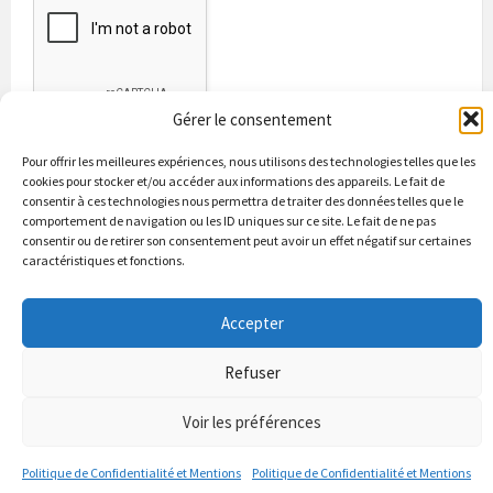
Gérer le consentement
Pour offrir les meilleures expériences, nous utilisons des technologies telles que les
cookies pour stocker et/ou accéder aux informations des appareils. Le fait de
consentir à ces technologies nous permettra de traiter des données telles que le
comportement de navigation ou les ID uniques sur ce site. Le fait de ne pas
consentir ou de retirer son consentement peut avoir un effet négatif sur certaines
caractéristiques et fonctions.
Bienvenue à Puycapel
La municipalité
Actualités
Accepter
Les Associations
Les bonnes adresses
Un peu d’histoire
Contacts & renseignements
Conformité à la loi RGPD
Refuser
© 2026 Site officiel de la commune de Puycapel dans le Cantal
Puycapel.fr utilise des cookies pour améliorer les performance et
Voir les préférences
votre usage du site web. nous présumons de votre accord pour
l'usage de ces cookies cependant vous pouvez le refuser comme la loi
Politique de Confidentialité et Mentions
Politique de Confidentialité et Mentions
le dicte et vous en donne le droit .
J'accepte