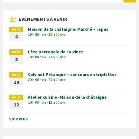
EVÈNEMENTS À VENIR
Maison de la châtaigne: Marché – repas
AOÛT
19 h 00 min - 23 h 00 min
6
Fête patronale de Calvinet
AOÛT
10 h 00 min - 23 h 59 min
8
Calvinet Pétanque – concours en triplettes
AOÛT
20 h 00 min - 23 h 00 min
10
Atelier cuisine -Maison de la châtaigne
AOÛT
10 h 00 min - 12 h 00 min
12
VOIR PLUS