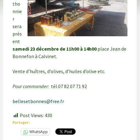
tho
nnie
r
sera
prés
ent
samedi 23 décembre de 11h00 à 14h00
place Jean de
Bonnefon à Calvinet.
Vente d’huîtres, d’olives, d’huiles d’olive etc.
Pour commander:
tél.07 82 07 71 92
bellesetbonnes@free.fr
Post Views:
430
Partager :
WhatsApp