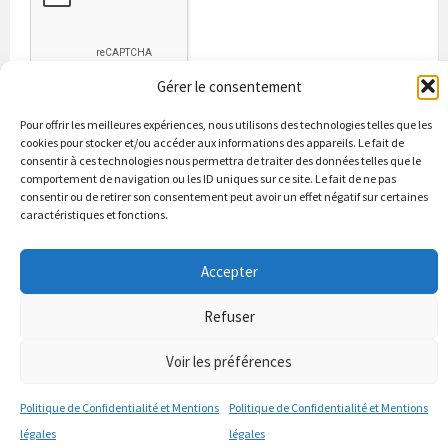
Gérer le consentement
Pour offrir les meilleures expériences, nous utilisons des technologies telles que les
cookies pour stocker et/ou accéder aux informations des appareils. Le fait de
consentir à ces technologies nous permettra de traiter des données telles que le
comportement de navigation ou les ID uniques sur ce site. Le fait de ne pas
consentir ou de retirer son consentement peut avoir un effet négatif sur certaines
caractéristiques et fonctions.
Bienvenue à Puycapel
La municipalité
Actualités
Les Associations
Les bonnes adresses
Un peu d’histoire
Accepter
Contacts & renseignements
Conformité à la loi RGPD
Refuser
© 2026 Site officiel de la commune de Puycapel dans le Cantal
Puycapel.fr utilise des cookies pour améliorer les performance et
Voir les préférences
votre usage du site web. nous présumons de votre accord pour
l'usage de ces cookies cependant vous pouvez le refuser comme la loi
Politique de Confidentialité et Mentions
Politique de Confidentialité et Mentions
le dicte et vous en donne le droit .
J'accepte
légales
légales
politique de confidentialité