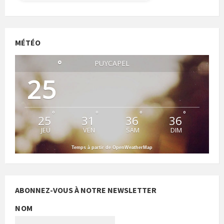
MÉTÉO
°
PUYCAPEL
25
°
°
°
°
25
31
36
36
JEU
VEN
SAM
DIM
Temps à partir de OpenWeatherMap
ABONNEZ-VOUS À NOTRE NEWSLETTER
NOM