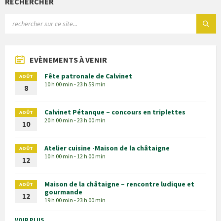
RECHERCHER
EVÈNEMENTS À VENIR
Fête patronale de Calvinet
AOÛT
10 h 00 min - 23 h 59 min
8
Calvinet Pétanque – concours en triplettes
AOÛT
20 h 00 min - 23 h 00 min
10
Atelier cuisine -Maison de la châtaigne
AOÛT
10 h 00 min - 12 h 00 min
12
Maison de la châtaigne – rencontre ludique et
AOÛT
gourmande
12
19 h 00 min - 23 h 00 min
VOIR PLUS