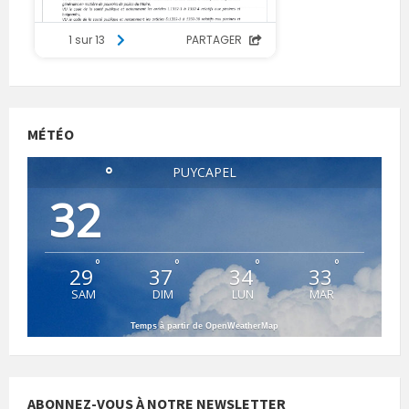
MÉTÉO
°
PUYCAPEL
32
°
°
°
°
29
37
34
33
SAM
DIM
LUN
MAR
Temps à partir de OpenWeatherMap
ABONNEZ-VOUS À NOTRE NEWSLETTER