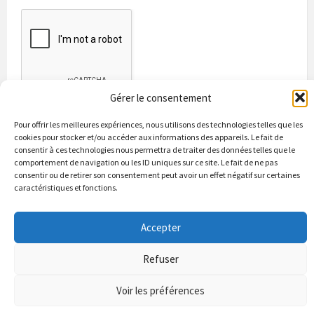
Gérer le consentement
Pour offrir les meilleures expériences, nous utilisons des technologies telles que les
cookies pour stocker et/ou accéder aux informations des appareils. Le fait de
consentir à ces technologies nous permettra de traiter des données telles que le
comportement de navigation ou les ID uniques sur ce site. Le fait de ne pas
consentir ou de retirer son consentement peut avoir un effet négatif sur certaines
caractéristiques et fonctions.
Bienvenue à Puycapel
La municipalité
Actualités
Accepter
Les Associations
Les bonnes adresses
Un peu d’histoire
Contacts & renseignements
Conformité à la loi RGPD
Refuser
© 2026 Site officiel de la commune de Puycapel dans le Cantal
Puycapel.fr utilise des cookies pour améliorer les performance et
Voir les préférences
votre usage du site web. nous présumons de votre accord pour
l'usage de ces cookies cependant vous pouvez le refuser comme la loi