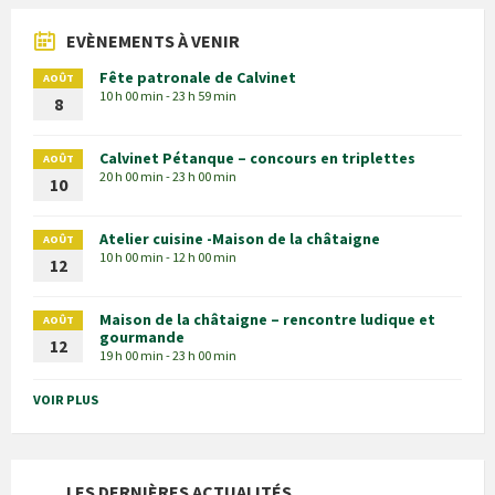
EVÈNEMENTS À VENIR
Fête patronale de Calvinet
AOÛT
10 h 00 min - 23 h 59 min
8
Calvinet Pétanque – concours en triplettes
AOÛT
20 h 00 min - 23 h 00 min
10
Atelier cuisine -Maison de la châtaigne
AOÛT
10 h 00 min - 12 h 00 min
12
Maison de la châtaigne – rencontre ludique et
AOÛT
gourmande
12
19 h 00 min - 23 h 00 min
VOIR PLUS
LES DERNIÈRES ACTUALITÉS