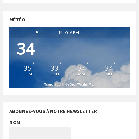
MÉTÉO
°
PUYCAPEL
34
°
°
°
°
35
33
34
34
DIM
LUN
MAR
MER
Temps à partir de OpenWeatherMap
ABONNEZ-VOUS À NOTRE NEWSLETTER
NOM