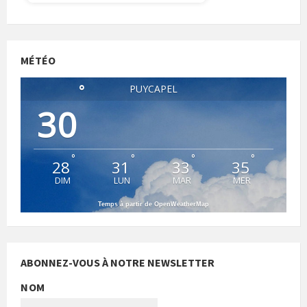
MÉTÉO
°
PUYCAPEL
30
°
°
°
°
28
31
33
35
DIM
LUN
MAR
MER
Temps à partir de OpenWeatherMap
ABONNEZ-VOUS À NOTRE NEWSLETTER
NOM