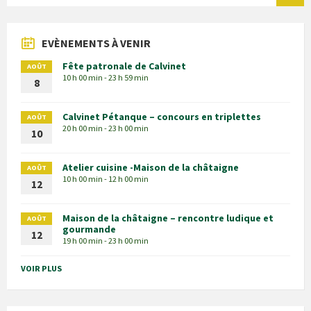
EVÈNEMENTS À VENIR
Fête patronale de Calvinet
AOÛT
10 h 00 min - 23 h 59 min
8
Calvinet Pétanque – concours en triplettes
AOÛT
20 h 00 min - 23 h 00 min
10
Atelier cuisine -Maison de la châtaigne
AOÛT
10 h 00 min - 12 h 00 min
12
Maison de la châtaigne – rencontre ludique et
AOÛT
gourmande
12
19 h 00 min - 23 h 00 min
VOIR PLUS