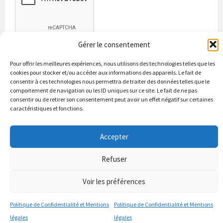
Gérer le consentement
Pour offrir les meilleures expériences, nous utilisons des technologies telles que les
cookies pour stocker et/ou accéder aux informations des appareils. Le fait de
consentir à ces technologies nous permettra de traiter des données telles que le
comportement de navigation ou les ID uniques sur ce site. Le fait de ne pas
consentir ou de retirer son consentement peut avoir un effet négatif sur certaines
caractéristiques et fonctions.
Bienvenue à Puycapel
La municipalité
Actualités
Les Associations
Les bonnes adresses
Un peu d’histoire
Accepter
Contacts & renseignements
Conformité à la loi RGPD
Refuser
© 2026 Site officiel de la commune de Puycapel dans le Cantal
Puycapel.fr utilise des cookies pour améliorer les performance et
Voir les préférences
votre usage du site web. nous présumons de votre accord pour
l'usage de ces cookies cependant vous pouvez le refuser comme la loi
Politique de Confidentialité et Mentions
Politique de Confidentialité et Mentions
le dicte et vous en donne le droit .
J'accepte
légales
légales