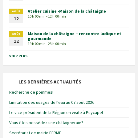
Atelier cuisine -Maison de la châtaigne
AOÛT
10 h 00 min - 12 h 00 min
12
Maison de la châtaigne – rencontre ludique et
AOÛT
gourmande
12
19 h 00 min - 23 h 00 min
VOIR PLUS
LES DERNIÈRES ACTUALITÉS
Recherche de pommes!
Limitation des usages de l’eau au 07 août 2026
Le vice-président de la Région en visite à Puycapel
Vous êtes possédez une châtaigneraie?
Secrétariat de mairie FERME