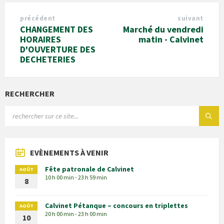
précédent
suivant
CHANGEMENT DES
Marché du vendredi
HORAIRES
matin - Calvinet
D'OUVERTURE DES
DECHETERIES
RECHERCHER
EVÈNEMENTS À VENIR
Fête patronale de Calvinet
AOÛT
10 h 00 min - 23 h 59 min
8
Calvinet Pétanque – concours en triplettes
AOÛT
20 h 00 min - 23 h 00 min
10