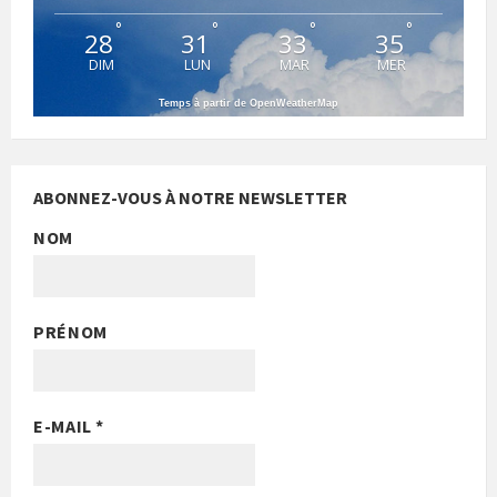
°
°
°
°
28
31
33
35
DIM
LUN
MAR
MER
Temps à partir de OpenWeatherMap
ABONNEZ-VOUS À NOTRE NEWSLETTER
NOM
PRÉNOM
E-MAIL
*