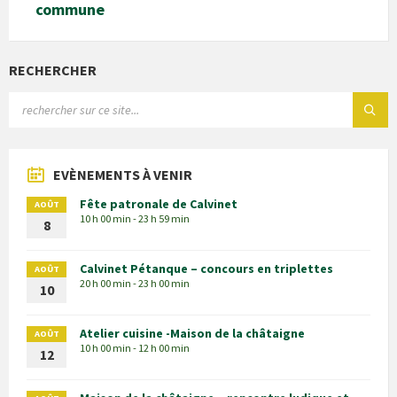
commune
RECHERCHER
EVÈNEMENTS À VENIR
Fête patronale de Calvinet
AOÛT
10 h 00 min - 23 h 59 min
8
Calvinet Pétanque – concours en triplettes
AOÛT
20 h 00 min - 23 h 00 min
10
Atelier cuisine -Maison de la châtaigne
AOÛT
10 h 00 min - 12 h 00 min
12