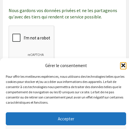
Nous gardons vos données privées et ne les partageons
qu'avec des tiers qui rendent ce service possible.
Gérer le consentement
Pour offrir les meilleures expériences, nous utilisons des technologies telles que les
cookies pour stocker et/ou accéder aux informations des appareils. Le fait de
consentir à ces technologies nous permettra de traiter des données telles que le
comportement de navigation ou les ID uniques sur ce site. Le fait de ne pas
consentir ou de retirer son consentement peut avoir un effet négatif sur certaines
caractéristiques et fonctions.
Bienvenue à Puycapel
La municipalité
Actualités
Les Associations
Les bonnes adresses
Un peu d’histoire
Accepter
Contacts & renseignements