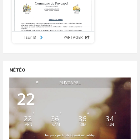
MÉTÉO
°
PUYCAPEL
22
°
°
°
°
22
36
36
34
VEN
SAM
DIM
LUN
Temps à partir de OpenWeatherMap