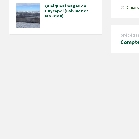
Quelques images de
2 mar
Puycapel (Calvinet et
Mourjou)
précéde
Compte