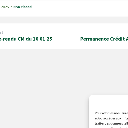
s 2025
in
Non classé
nt
-rendu CM du 10 01 25
Permanence Crédit A
Pour offrir les meilleur
et/ou accéder aux info
traiter des données tel