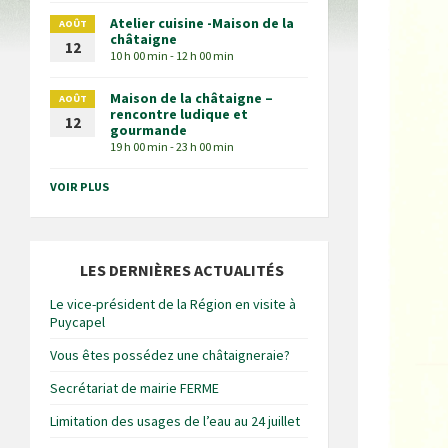
Atelier cuisine -Maison de la
AOÛT
châtaigne
12
10 h 00 min - 12 h 00 min
Maison de la châtaigne –
AOÛT
rencontre ludique et
12
gourmande
19 h 00 min - 23 h 00 min
VOIR PLUS
LES DERNIÈRES ACTUALITÉS
Le vice-président de la Région en visite à
Puycapel
Vous êtes possédez une châtaigneraie?
Secrétariat de mairie FERME
Limitation des usages de l’eau au 24 juillet