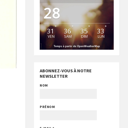
28
°
°
°
°
31
36
35
33
VEN
SAM
DIM
LUN
Temps à partir de OpenWeatherMap
ABONNEZ-VOUS À NOTRE
NEWSLETTER
NOM
PRÉNOM