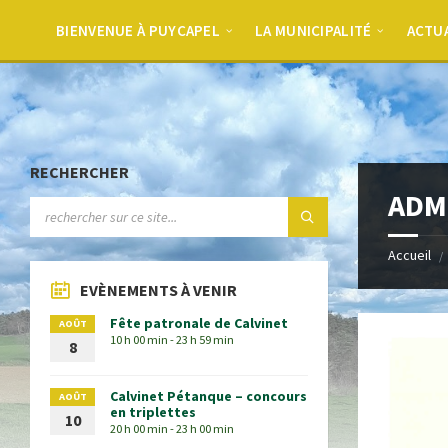
BIENVENUE À PUYCAPEL
LA MUNICIPALITÉ
ACTU
RECHERCHER
ADMR
Accueil
EVÈNEMENTS À VENIR
Fête patronale de Calvinet
AOÛT
10 h 00 min - 23 h 59 min
8
Calvinet Pétanque – concours
AOÛT
en triplettes
10
20 h 00 min - 23 h 00 min