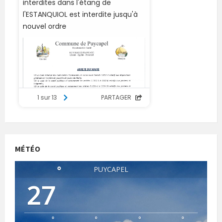
MÉTÉO
°
PUYCAPEL
27
°
°
°
°