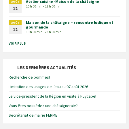
Atelier cuisine -Maison de la châtaigne
AOÛT
10 h 00 min - 12 h 00 min
12
Maison de la châtaigne – rencontre ludique et
AOÛT
gourmande
12
19 h 00 min - 23 h 00 min
VOIR PLUS
LES DERNIÈRES ACTUALITÉS
Recherche de pommes!
Limitation des usages de l’eau au 07 août 2026
Le vice-président de la Région en visite à Puycapel
Vous êtes possédez une châtaigneraie?
Secrétariat de mairie FERME