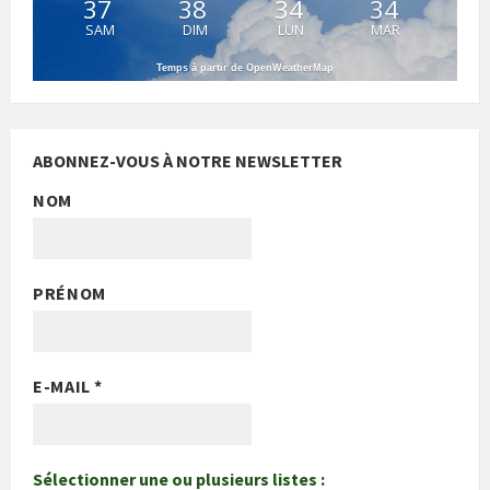
37
38
34
34
SAM
DIM
LUN
MAR
Temps à partir de OpenWeatherMap
ABONNEZ-VOUS À NOTRE NEWSLETTER
NOM
PRÉNOM
E-MAIL
*
Sélectionner une ou plusieurs listes :