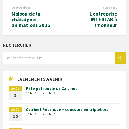
précédent
suivant
Maison de la
L'entreprise
châtaigne:
INTERLAB à
animations 2025
l'honneur
RECHERCHER
EVÈNEMENTS À VENIR
Fête patronale de Calvinet
AOÛT
10 h 00 min - 23 h 59 min
8
Calvinet Pétanque – concours en triplettes
AOÛT
20 h 00 min - 23 h 00 min
10