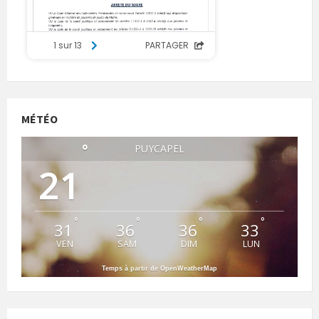
MÉTÉO
°
PUYCAPEL
21
°
°
°
°
31
36
36
33
VEN
SAM
DIM
LUN
Temps à partir de OpenWeatherMap