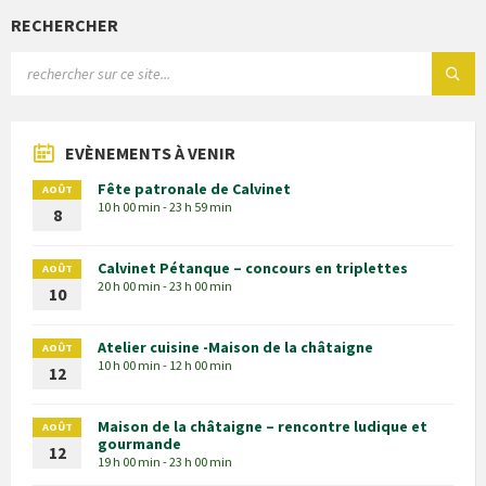
RECHERCHER
EVÈNEMENTS À VENIR
Fête patronale de Calvinet
AOÛT
10 h 00 min - 23 h 59 min
8
Calvinet Pétanque – concours en triplettes
AOÛT
20 h 00 min - 23 h 00 min
10
Atelier cuisine -Maison de la châtaigne
AOÛT
10 h 00 min - 12 h 00 min
12
Maison de la châtaigne – rencontre ludique et
AOÛT
gourmande
12
19 h 00 min - 23 h 00 min