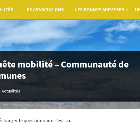
ALITÉS
LES ASSOCIATIONS
LES BONNES ADRESSES
UN
ête mobilité – Communauté de
munes
Actualités
écharger le questionnaire c’est
ici
.