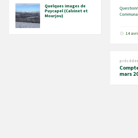
Quelques images de
Questionn
Puycapel (Calvinet et
Communa
Mourjou)
14 avr
précéde
Compte
mars 2