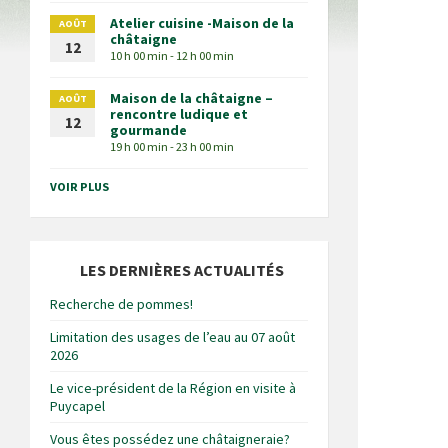
Atelier cuisine -Maison de la
AOÛT
châtaigne
12
10 h 00 min - 12 h 00 min
Maison de la châtaigne –
AOÛT
rencontre ludique et
12
gourmande
19 h 00 min - 23 h 00 min
VOIR PLUS
LES DERNIÈRES ACTUALITÉS
Recherche de pommes!
Limitation des usages de l’eau au 07 août
2026
Le vice-président de la Région en visite à
Puycapel
Vous êtes possédez une châtaigneraie?