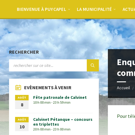
BIENVENUE À PUYCAPEL
LA MUNICIPALITÉ
ACTU
RECHERCHER
Enqu
com
EVÈNEMENTS À VENIR
Accueil
Fête patronale de Calvinet
AOÛT
10 h 00 min - 23 h 59 min
8
Pour tél
Calvinet Pétanque – concours
AOÛT
en triplettes
10
20 h 00 min - 23 h 00 min