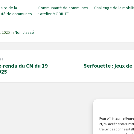
aire de la
Communauté de communes
Challenge de la mobili
uté de communes
: atelier MOBILITE
il 2025
in
Non classé
nt
-rendu du CM du 19
Serfouette : jeux de
025
Pour offrir les meilleur
et/ou accéder aux info
traiter des données tel