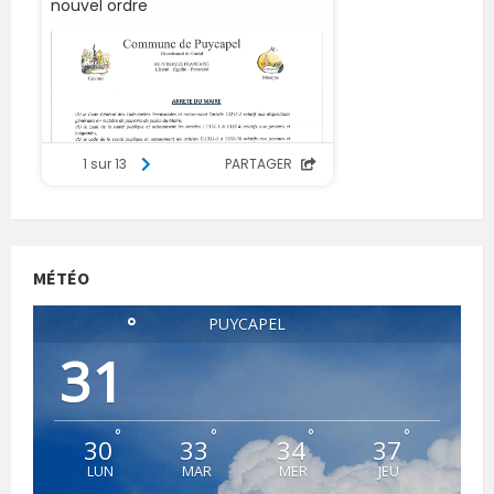
MÉTÉO
°
PUYCAPEL
31
°
°
°
°
30
33
34
37
LUN
MAR
MER
JEU