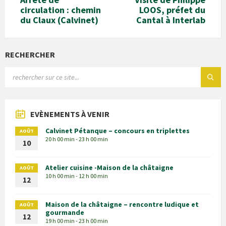
circulation : chemin
LOOS, préfet du
du Claux (Calvinet)
Cantal à Interlab
RECHERCHER
EVÈNEMENTS À VENIR
Calvinet Pétanque – concours en triplettes
AOÛT
20 h 00 min - 23 h 00 min
10
Atelier cuisine -Maison de la châtaigne
AOÛT
10 h 00 min - 12 h 00 min
12
Maison de la châtaigne – rencontre ludique et
AOÛT
gourmande
12
19 h 00 min - 23 h 00 min