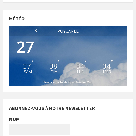
MÉTÉO
°
PUYCAPEL
27
°
°
°
°
37
38
34
34
SAM
DIM
LUN
MAR
Temps à partir de OpenWeatherMap
ABONNEZ-VOUS À NOTRE NEWSLETTER
NOM