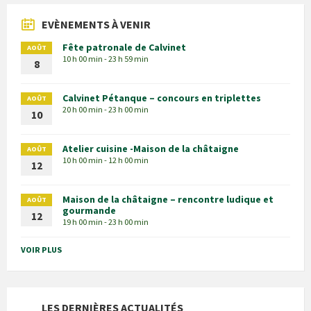
EVÈNEMENTS À VENIR
Fête patronale de Calvinet
AOÛT
10 h 00 min - 23 h 59 min
8
Calvinet Pétanque – concours en triplettes
AOÛT
20 h 00 min - 23 h 00 min
10
Atelier cuisine -Maison de la châtaigne
AOÛT
10 h 00 min - 12 h 00 min
12
Maison de la châtaigne – rencontre ludique et
AOÛT
gourmande
12
19 h 00 min - 23 h 00 min
VOIR PLUS
LES DERNIÈRES ACTUALITÉS