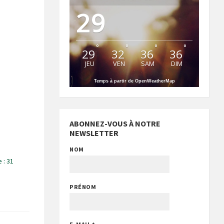
29
°
°
°
°
29
32
36
36
JEU
VEN
SAM
DIM
Temps à partir de OpenWeatherMap
ABONNEZ-VOUS À NOTRE
NEWSLETTER
NOM
 : 31
PRÉNOM