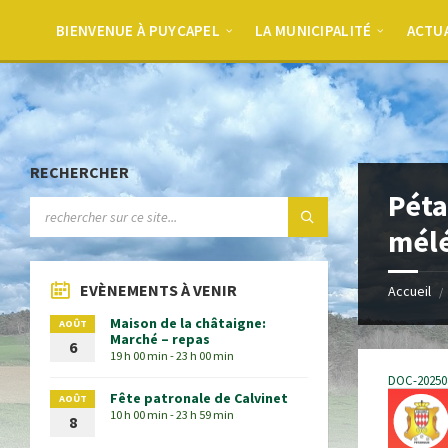
BIENVENUE À PUYCAPEL
LA MUNICIPALITÉ
ACTU
RECHERCHER
Péta
mél
EVÈNEMENTS À VENIR
Accueil
Maison de la châtaigne:
AOÛT
Marché – repas
6
19 h 00 min - 23 h 00 min
DOC-20250
Fête patronale de Calvinet
AOÛT
10 h 00 min - 23 h 59 min
8