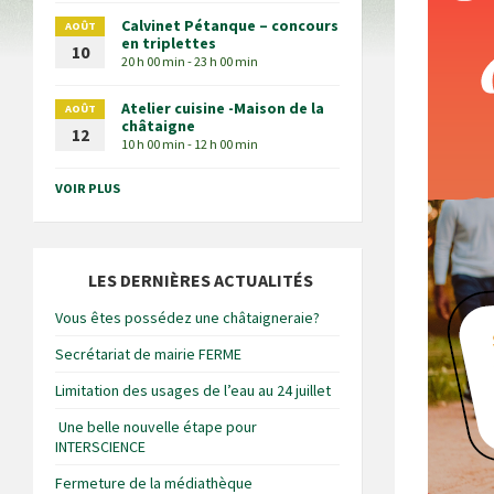
Calvinet Pétanque – concours
AOÛT
en triplettes
10
20 h 00 min - 23 h 00 min
Atelier cuisine -Maison de la
AOÛT
châtaigne
12
10 h 00 min - 12 h 00 min
VOIR PLUS
LES DERNIÈRES ACTUALITÉS
Vous êtes possédez une châtaigneraie?
Secrétariat de mairie FERME
Limitation des usages de l’eau au 24 juillet
Une belle nouvelle étape pour
INTERSCIENCE
Fermeture de la médiathèque