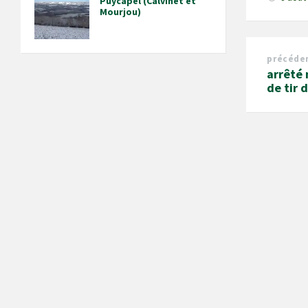
Puycapel (Calvinet et
Mourjou)
précéde
arrêté 
de tir 