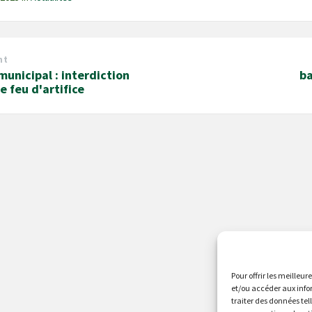
nt
municipal : interdiction
b
de feu d'artifice
Pour offrir les meilleur
et/ou accéder aux info
traiter des données tel