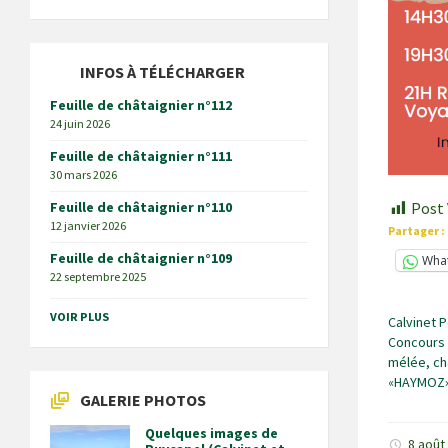
INFOS À TÉLÉCHARGER
Feuille de châtaignier n°112
24 juin 2026
Feuille de châtaignier n°111
30 mars 2026
Feuille de châtaignier n°110
Post 
12 janvier 2026
Partager :
Feuille de châtaignier n°109
Wha
22 septembre 2025
VOIR PLUS
Calvinet 
Concours 
mélée, ch
«HAYMOZ
GALERIE PHOTOS
Quelques images de
8 août