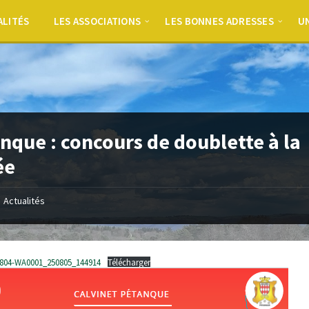
ALITÉS
LES ASSOCIATIONS
LES BONNES ADRESSES
UN
nque : concours de doublette à la
ée
Actualités
804-WA0001_250805_144914
Télécharger