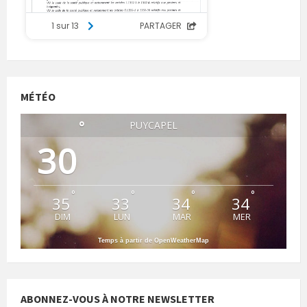
MÉTÉO
°
PUYCAPEL
30
°
°
°
°
35
33
34
34
DIM
LUN
MAR
MER
Temps à partir de OpenWeatherMap
ABONNEZ-VOUS À NOTRE NEWSLETTER