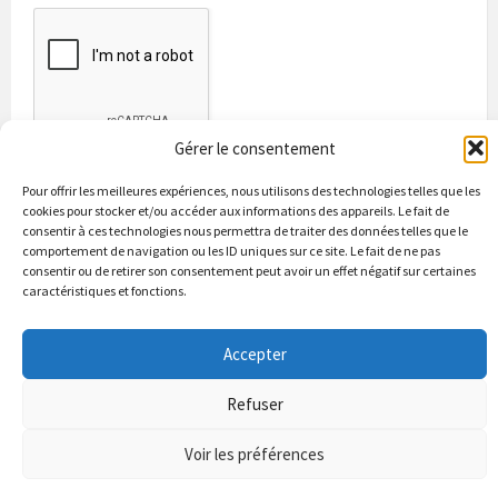
Gérer le consentement
Pour offrir les meilleures expériences, nous utilisons des technologies telles que les
cookies pour stocker et/ou accéder aux informations des appareils. Le fait de
consentir à ces technologies nous permettra de traiter des données telles que le
comportement de navigation ou les ID uniques sur ce site. Le fait de ne pas
consentir ou de retirer son consentement peut avoir un effet négatif sur certaines
caractéristiques et fonctions.
Bienvenue à Puycapel
La municipalité
Actualités
Accepter
Les Associations
Les bonnes adresses
Un peu d’histoire
Contacts & renseignements
Conformité à la loi RGPD
Refuser
© 2026 Site officiel de la commune de Puycapel dans le Cantal
Puycapel.fr utilise des cookies pour améliorer les performance et
Voir les préférences
votre usage du site web. nous présumons de votre accord pour
l'usage de ces cookies cependant vous pouvez le refuser comme la loi