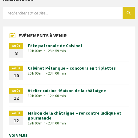
EVÈNEMENTS À VENIR
Fête patronale de Calvinet
AOÛT
10 h 00 min - 23 h 59 min
8
Calvinet Pétanque – concours en triplettes
AOÛT
20 h 00 min - 23 h 00 min
10
Atelier cuisine -Maison de la châtaigne
AOÛT
10 h 00 min - 12 h 00 min
12
Maison de la châtaigne – rencontre ludique et
AOÛT
gourmande
12
19 h 00 min - 23 h 00 min
VOIR PLUS