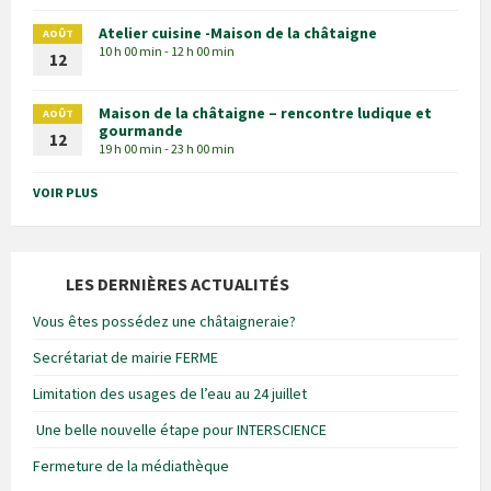
Atelier cuisine -Maison de la châtaigne
AOÛT
10 h 00 min - 12 h 00 min
12
Maison de la châtaigne – rencontre ludique et
AOÛT
gourmande
12
19 h 00 min - 23 h 00 min
VOIR PLUS
LES DERNIÈRES ACTUALITÉS
Vous êtes possédez une châtaigneraie?
Secrétariat de mairie FERME
Limitation des usages de l’eau au 24 juillet
Une belle nouvelle étape pour INTERSCIENCE
Fermeture de la médiathèque