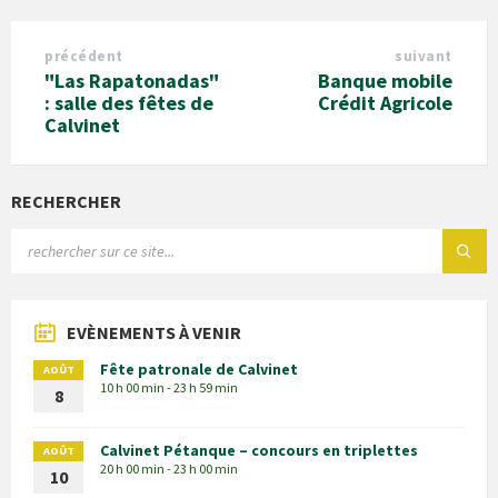
précédent
suivant
"Las Rapatonadas"
Banque mobile
: salle des fêtes de
Crédit Agricole
Calvinet
RECHERCHER
EVÈNEMENTS À VENIR
Fête patronale de Calvinet
AOÛT
10 h 00 min - 23 h 59 min
8
Calvinet Pétanque – concours en triplettes
AOÛT
20 h 00 min - 23 h 00 min
10