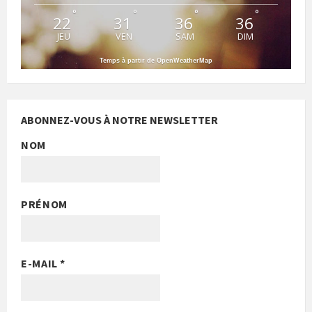
°
°
°
°
22
31
36
36
JEU
VEN
SAM
DIM
Temps à partir de OpenWeatherMap
ABONNEZ-VOUS À NOTRE NEWSLETTER
NOM
PRÉNOM
E-MAIL
*