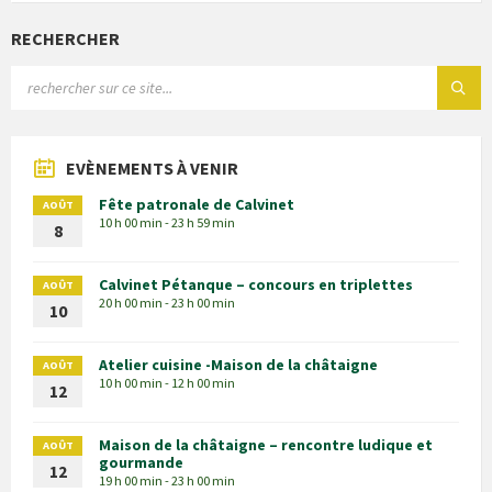
RECHERCHER
EVÈNEMENTS À VENIR
Fête patronale de Calvinet
AOÛT
10 h 00 min - 23 h 59 min
8
Calvinet Pétanque – concours en triplettes
AOÛT
20 h 00 min - 23 h 00 min
10
Atelier cuisine -Maison de la châtaigne
AOÛT
10 h 00 min - 12 h 00 min
12
Maison de la châtaigne – rencontre ludique et
AOÛT
gourmande
12
19 h 00 min - 23 h 00 min