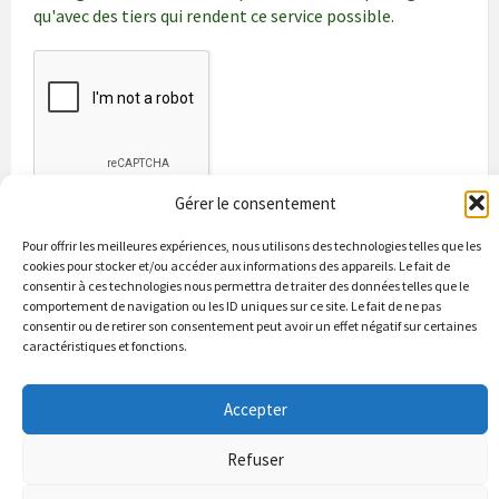
qu'avec des tiers qui rendent ce service possible.
Gérer le consentement
Pour offrir les meilleures expériences, nous utilisons des technologies telles que les
cookies pour stocker et/ou accéder aux informations des appareils. Le fait de
consentir à ces technologies nous permettra de traiter des données telles que le
comportement de navigation ou les ID uniques sur ce site. Le fait de ne pas
consentir ou de retirer son consentement peut avoir un effet négatif sur certaines
caractéristiques et fonctions.
Bienvenue à Puycapel
La municipalité
Actualités
Les Associations
Les bonnes adresses
Un peu d’histoire
Accepter
Contacts & renseignements
Conformité à la loi RGPD
Refuser
© 2026 Site officiel de la commune de Puycapel dans le Cantal