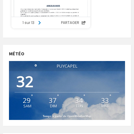
MÉTÉO
°
PUYCAPEL
32
°
°
°
°
29
37
34
33
SAM
DIM
LUN
MAR
Temps à partir de OpenWeatherMap