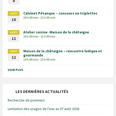
8
Calvinet Pétanque – concours en triplettes
AOÛT
20 h 00 min - 23 h 00 min
10
Atelier cuisine -Maison de la châtaigne
AOÛT
10 h 00 min - 12 h 00 min
12
Maison de la châtaigne – rencontre ludique et
AOÛT
gourmande
12
19 h 00 min - 23 h 00 min
VOIR PLUS
LES DERNIÈRES ACTUALITÉS
Recherche de pommes!
Limitation des usages de l’eau au 07 août 2026