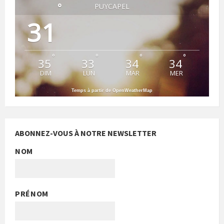
°
PUYCAPEL
31
°
°
°
°
35
33
34
34
DIM
LUN
MAR
MER
Temps à partir de OpenWeatherMap
ABONNEZ-VOUS À NOTRE NEWSLETTER
NOM
PRÉNOM