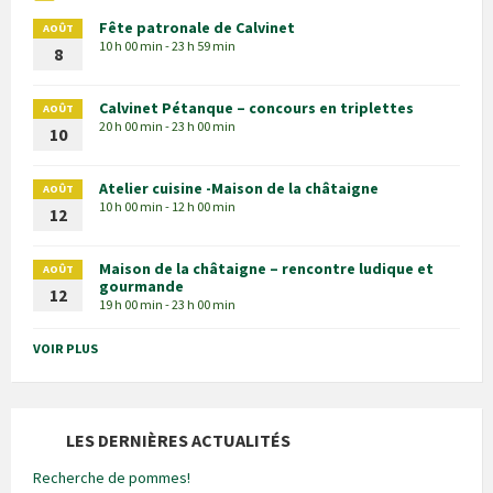
Fête patronale de Calvinet
AOÛT
10 h 00 min - 23 h 59 min
8
Calvinet Pétanque – concours en triplettes
AOÛT
20 h 00 min - 23 h 00 min
10
Atelier cuisine -Maison de la châtaigne
AOÛT
10 h 00 min - 12 h 00 min
12
Maison de la châtaigne – rencontre ludique et
AOÛT
gourmande
12
19 h 00 min - 23 h 00 min
VOIR PLUS
LES DERNIÈRES ACTUALITÉS
Recherche de pommes!