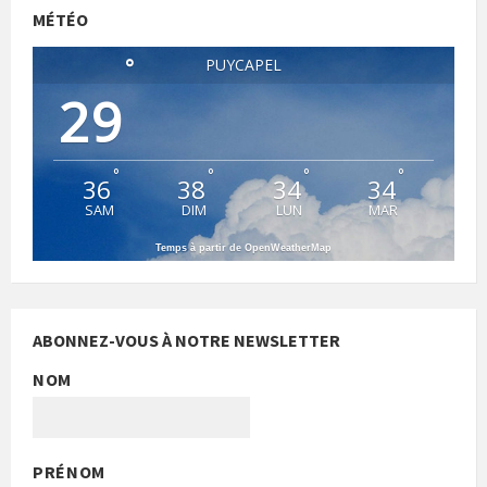
MÉTÉO
°
PUYCAPEL
29
°
°
°
°
36
38
34
34
SAM
DIM
LUN
MAR
Temps à partir de OpenWeatherMap
ABONNEZ-VOUS À NOTRE NEWSLETTER
NOM
PRÉNOM