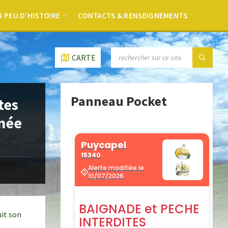
 PEU D’HISTOIRE
CONTACTS & RENSEIGNEMENTS
CARTE
Panneau Pocket
tes
née
uit son