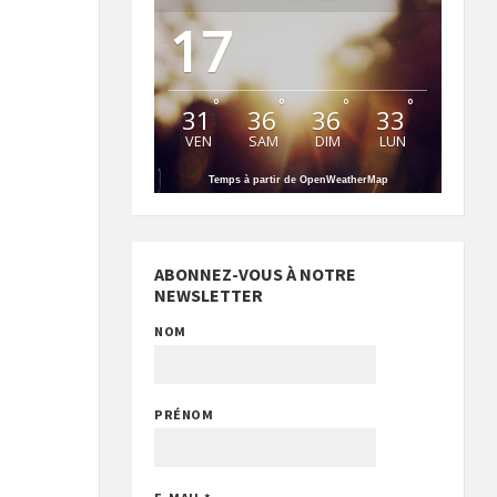
17
°
°
°
°
31
36
36
33
VEN
SAM
DIM
LUN
Temps à partir de OpenWeatherMap
ABONNEZ-VOUS À NOTRE
NEWSLETTER
NOM
PRÉNOM