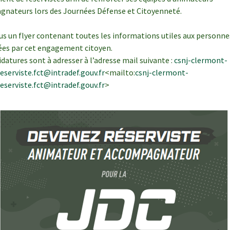
nateurs lors des Journées Défense et Citoyenneté.
us un flyer contenant toutes les informations utiles aux personne
ées par cet engagement citoyen.
idatures sont à adresser à l’adresse mail suivante :
csnj-clermont-
reserviste.fct@intradef.gouv.fr
<mailto:
csnj-clermont-
reserviste.fct@intradef.gouv.fr
>