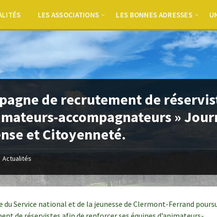
ALITÉS
LES ASSOCIATIONS
LES BONNES ADRESSES
UN
agne de recrutement de réservis
imateurs-accompagnateurs » Jour
nse et Citoyenneté.
Actualités
e du Service national et de la jeunesse de Clermont-Ferrand pours
ent de réservistes afin de renforcer ses équipes d’animateurs-