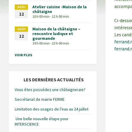
accompag
Atelier cuisine -Maison de la
AOÛT
châtaigne
12
10 h 00 min - 12 h 00 min
Ci-desso
intéress
Maison de la châtaigne –
AOÛT
rencontre ludique et
Les cand
12
gourmande
ferrand.
19 h 00 min - 23 h 00 min
ferrand.
VOIR PLUS
LES DERNIÈRES ACTUALITÉS
Vous êtes possédez une châtaigneraie?
Secrétariat de mairie FERME
Limitation des usages de l’eau au 24 juillet
Une belle nouvelle étape pour
INTERSCIENCE