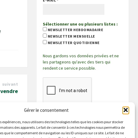
E-MAIL
*
Sélectionner une ou plusieurs listes :
NEWSLETTER HEBDOMADAIRE
!
NEWSLETTER MENSUELLE
NEWSLETTER QUOTIDIENNE
Nous gardons vos données privées et ne
les partageons qu'avec des tiers qui
rendent ce service possible.
suivant
 vendre
Gérer le consentement
es expériences, nous utilisons des technologies telles que les cookies pour stocker
rmations des appareils. Le fait de consentir à ces technologies nous permettra de
les que le comportement de navigation ou les ID uniques sur ce site. Le fait de ne