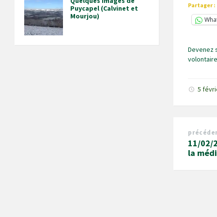
Quelques images de
Partager :
Puycapel (Calvinet et
Mourjou)
Wha
Devenez 
volontair
5 févr
précéde
11/02/2
la méd