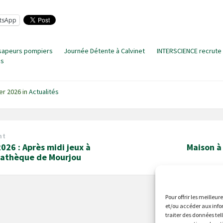
tsApp
sapeurs pompiers
Journée Détente à Calvinet
INTERSCIENCE recrute 
es
ier 2026
in
Actualités
nt
026 : Après midi jeux à
Maison à
iathèque de Mourjou
Pour offrir les meilleur
et/ou accéder aux info
traiter des données tel