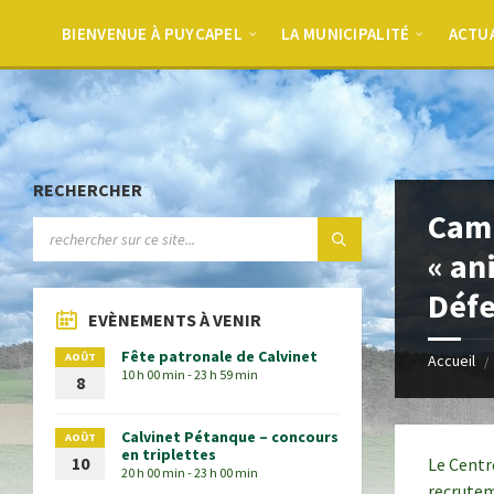
BIENVENUE À PUYCAPEL
LA MUNICIPALITÉ
ACTU
RECHERCHER
Camp
« an
Défe
EVÈNEMENTS À VENIR
Fête patronale de Calvinet
AOÛT
Accueil
10 h 00 min - 23 h 59 min
8
Calvinet Pétanque – concours
AOÛT
en triplettes
10
Le Centr
20 h 00 min - 23 h 00 min
recrutem