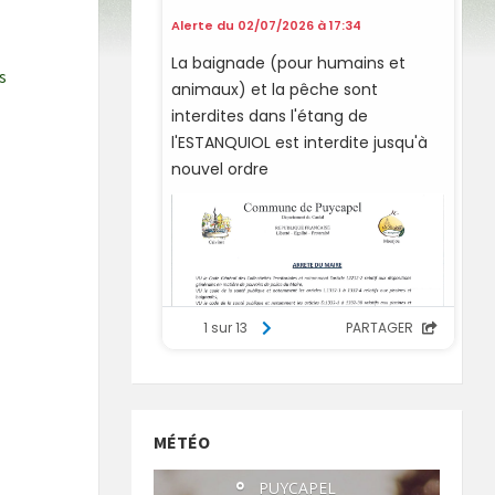
s
MÉTÉO
°
PUYCAPEL