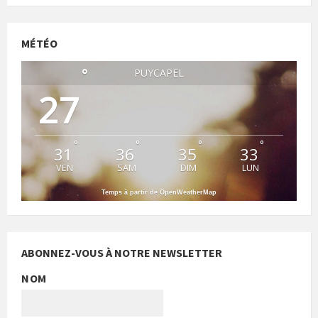
MÉTÉO
°
PUYCAPEL
27
°
°
°
°
31
36
35
33
VEN
SAM
DIM
LUN
Temps à partir de OpenWeatherMap
ABONNEZ-VOUS À NOTRE NEWSLETTER
NOM