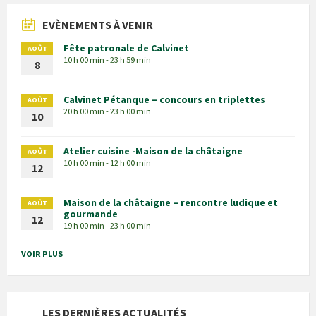
EVÈNEMENTS À VENIR
Fête patronale de Calvinet
AOÛT
10 h 00 min - 23 h 59 min
8
Calvinet Pétanque – concours en triplettes
AOÛT
20 h 00 min - 23 h 00 min
10
Atelier cuisine -Maison de la châtaigne
AOÛT
10 h 00 min - 12 h 00 min
12
Maison de la châtaigne – rencontre ludique et
AOÛT
gourmande
12
19 h 00 min - 23 h 00 min
VOIR PLUS
LES DERNIÈRES ACTUALITÉS