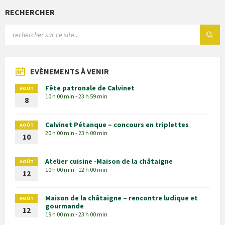
RECHERCHER
EVÈNEMENTS À VENIR
Fête patronale de Calvinet
AOÛT
10 h 00 min - 23 h 59 min
8
Calvinet Pétanque – concours en triplettes
AOÛT
20 h 00 min - 23 h 00 min
10
Atelier cuisine -Maison de la châtaigne
AOÛT
10 h 00 min - 12 h 00 min
12
Maison de la châtaigne – rencontre ludique et
AOÛT
gourmande
12
19 h 00 min - 23 h 00 min