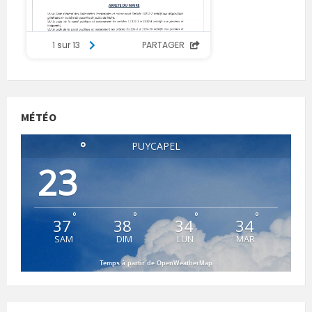
MÉTÉO
°
PUYCAPEL
23
°
°
°
°
37
38
34
34
SAM
DIM
LUN
MAR
Temps à partir de OpenWeatherMap