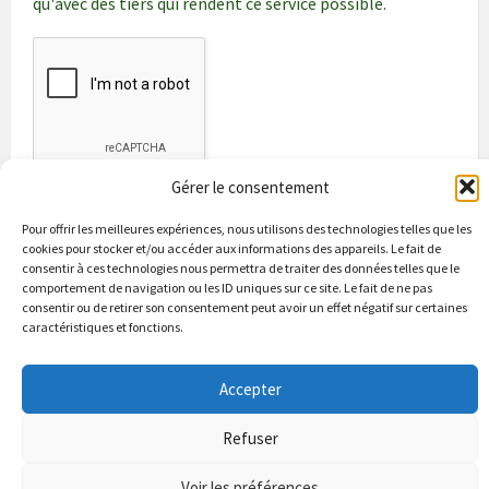
qu'avec des tiers qui rendent ce service possible.
Gérer le consentement
Pour offrir les meilleures expériences, nous utilisons des technologies telles que les
cookies pour stocker et/ou accéder aux informations des appareils. Le fait de
consentir à ces technologies nous permettra de traiter des données telles que le
comportement de navigation ou les ID uniques sur ce site. Le fait de ne pas
consentir ou de retirer son consentement peut avoir un effet négatif sur certaines
caractéristiques et fonctions.
Bienvenue à Puycapel
La municipalité
Actualités
Les Associations
Les bonnes adresses
Un peu d’histoire
Accepter
Contacts & renseignements
Conformité à la loi RGPD
Refuser
© 2026 Site officiel de la commune de Puycapel dans le Cantal
Puycapel.fr utilise des cookies pour améliorer les performance et
Voir les préférences