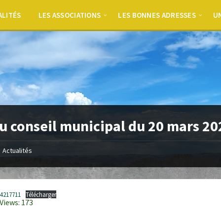
ALITÉS
LES ASSOCIATIONS
LES BONNES ADRESSES
UN
u conseil municipal du 20 mars 20
Actualités
64217711
Télécharger
Views:
173