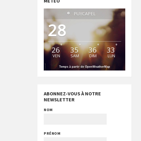
MÉTÉO
°
PUYCAPEL
28
°
°
°
°
26
35
36
33
VEN
SAM
DIM
LUN
Temps à partir de OpenWeatherMap
ABONNEZ-VOUS À NOTRE
NEWSLETTER
NOM
PRÉNOM