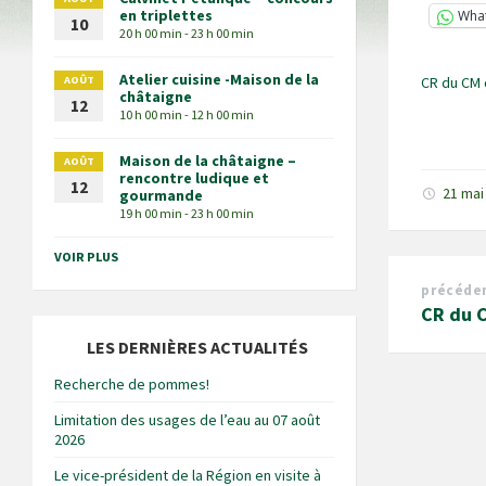
en triplettes
Wha
10
20 h 00 min - 23 h 00 min
Atelier cuisine -Maison de la
AOÛT
CR du CM 
châtaigne
12
10 h 00 min - 12 h 00 min
Maison de la châtaigne –
AOÛT
rencontre ludique et
12
21 mai
gourmande
19 h 00 min - 23 h 00 min
VOIR PLUS
précéde
CR du 
LES DERNIÈRES ACTUALITÉS
Recherche de pommes!
Limitation des usages de l’eau au 07 août
2026
Le vice-président de la Région en visite à