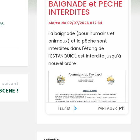
26
suivant
SCENE !