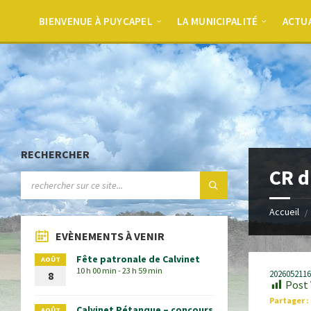
BIENVENUE À PUYCAPEL
LA MUNICIPALITÉ
ACTU
RECHERCHER
CR d
Accueil
EVÈNEMENTS À VENIR
Fête patronale de Calvinet
AOÛT
10 h 00 min - 23 h 59 min
202605211
8
Post 
Partager :
Calvinet Pétanque – concours
AOÛT