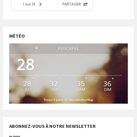
MÉTÉO
°
PUYCAPEL
28
°
°
°
°
28
32
35
36
JEU
VEN
SAM
DIM
Temps à partir de OpenWeatherMap
ABONNEZ-VOUS À NOTRE NEWSLETTER