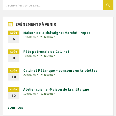
EVÈNEMENTS À VENIR
Maison de la châtaigne: Marché – repas
AOÛT
19 h 00 min - 23 h 00 min
6
Fête patronale de Calvinet
AOÛT
10 h 00 min - 23 h 59 min
8
Calvinet Pétanque – concours en triplettes
AOÛT
20 h 00 min - 23 h 00 min
10
Atelier cuisine -Maison de la châtaigne
AOÛT
10 h 00 min - 12 h 00 min
12
VOIR PLUS