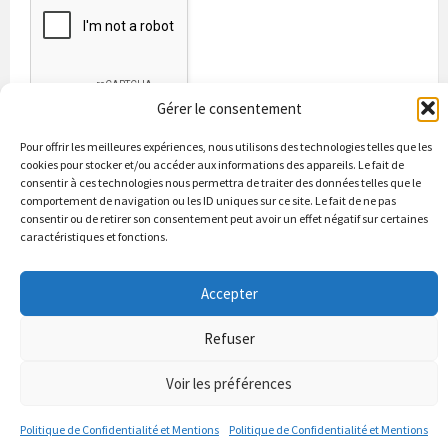
Gérer le consentement
Pour offrir les meilleures expériences, nous utilisons des technologies telles que les
cookies pour stocker et/ou accéder aux informations des appareils. Le fait de
consentir à ces technologies nous permettra de traiter des données telles que le
comportement de navigation ou les ID uniques sur ce site. Le fait de ne pas
consentir ou de retirer son consentement peut avoir un effet négatif sur certaines
caractéristiques et fonctions.
Bienvenue à Puycapel
La municipalité
Actualités
Accepter
Les Associations
Les bonnes adresses
Un peu d’histoire
Contacts & renseignements
Conformité à la loi RGPD
Refuser
© 2026 Site officiel de la commune de Puycapel dans le Cantal
Puycapel.fr utilise des cookies pour améliorer les performance et
Voir les préférences
votre usage du site web. nous présumons de votre accord pour
l'usage de ces cookies cependant vous pouvez le refuser comme la loi
Politique de Confidentialité et Mentions
Politique de Confidentialité et Mentions
le dicte et vous en donne le droit .
J'accepte