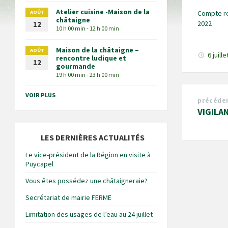
Atelier cuisine -Maison de la
AOÛT
Compte r
châtaigne
2022
12
10 h 00 min - 12 h 00 min
Maison de la châtaigne –
AOÛT
6 juill
rencontre ludique et
12
gourmande
19 h 00 min - 23 h 00 min
VOIR PLUS
précéde
VIGILA
LES DERNIÈRES ACTUALITÉS
Le vice-président de la Région en visite à
Puycapel
Vous êtes possédez une châtaigneraie?
Secrétariat de mairie FERME
Limitation des usages de l’eau au 24 juillet