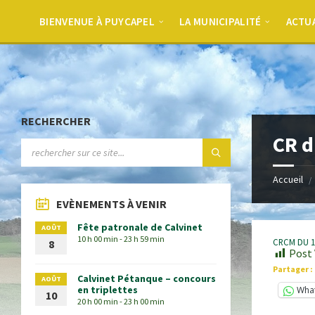
BIENVENUE À PUYCAPEL
LA MUNICIPALITÉ
ACTU
RECHERCHER
CR d
Accueil
EVÈNEMENTS À VENIR
Fête patronale de Calvinet
AOÛT
10 h 00 min - 23 h 59 min
CRCM DU 1
8
Post 
Partager :
Calvinet Pétanque – concours
AOÛT
en triplettes
Wha
10
20 h 00 min - 23 h 00 min