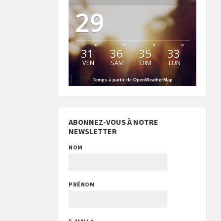
29
°
°
°
°
31
36
35
33
VEN
SAM
DIM
LUN
Temps à partir de OpenWeatherMap
ABONNEZ-VOUS À NOTRE
NEWSLETTER
NOM
PRÉNOM