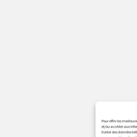
Pour offrir les meilleur
et/ou accéder aux info
traiter des données tel