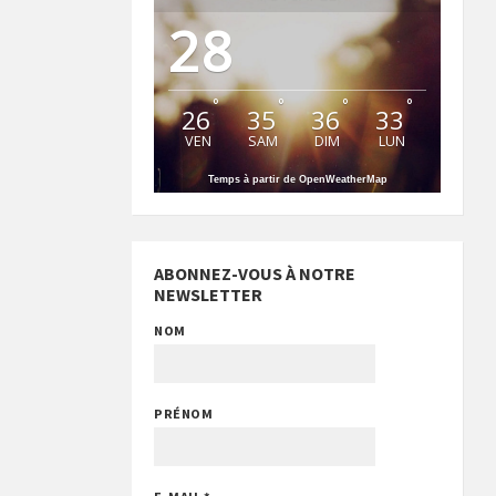
28
°
°
°
°
26
35
36
33
VEN
SAM
DIM
LUN
Temps à partir de OpenWeatherMap
ABONNEZ-VOUS À NOTRE
NEWSLETTER
NOM
PRÉNOM