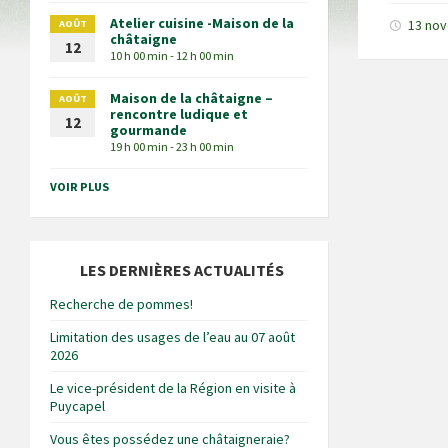
Atelier cuisine -Maison de la
13 no
AOÛT
châtaigne
12
10 h 00 min - 12 h 00 min
Maison de la châtaigne –
AOÛT
rencontre ludique et
12
gourmande
19 h 00 min - 23 h 00 min
VOIR PLUS
LES DERNIÈRES ACTUALITÉS
Recherche de pommes!
Limitation des usages de l’eau au 07 août
2026
Le vice-président de la Région en visite à
Puycapel
Vous êtes possédez une châtaigneraie?