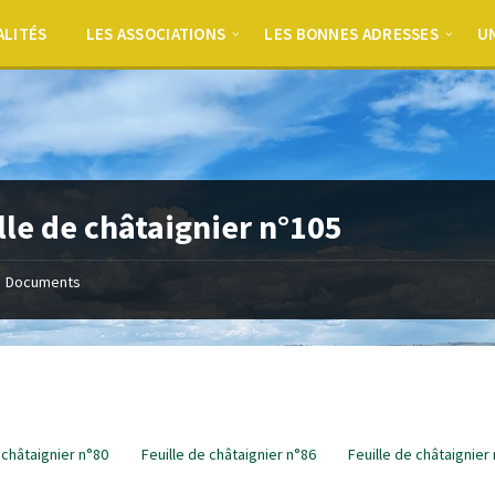
ALITÉS
LES ASSOCIATIONS
LES BONNES ADRESSES
UN
lle de châtaignier n°105
Documents
 châtaignier n°80
Feuille de châtaignier n°86
Feuille de châtaignier