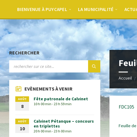
BIENVENUE À PUYCAPEL
LA MUNICIPALITÉ
ACTU
RECHERCHER
Feui
Accueil
EVÈNEMENTS À VENIR
Fête patronale de Calvinet
AOÛT
10 h 00 min - 23 h 59 min
8
FDC105
Calvinet Pétanque – concours
AOÛT
Feuille de
en triplettes
10
20 h 00 min - 23 h 00 min