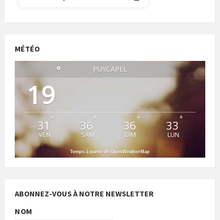
MÉTÉO
°
PUYCAPEL
19
°
°
°
°
31
36
36
33
VEN
SAM
DIM
LUN
Temps à partir de OpenWeatherMap
ABONNEZ-VOUS À NOTRE NEWSLETTER
NOM