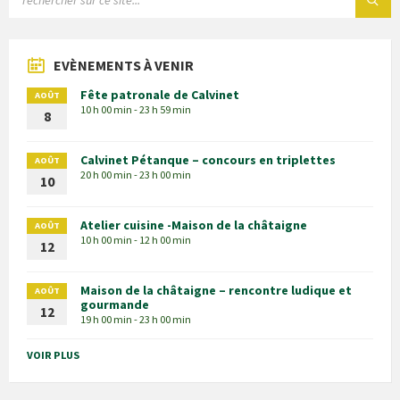
EVÈNEMENTS À VENIR
Fête patronale de Calvinet
AOÛT
10 h 00 min - 23 h 59 min
8
Calvinet Pétanque – concours en triplettes
AOÛT
20 h 00 min - 23 h 00 min
10
Atelier cuisine -Maison de la châtaigne
AOÛT
10 h 00 min - 12 h 00 min
12
Maison de la châtaigne – rencontre ludique et
AOÛT
gourmande
12
19 h 00 min - 23 h 00 min
VOIR PLUS