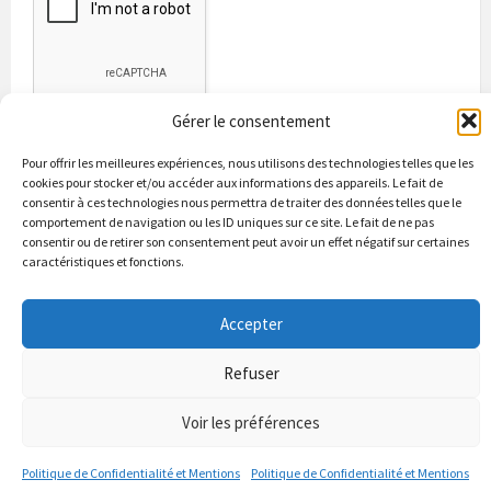
Gérer le consentement
Pour offrir les meilleures expériences, nous utilisons des technologies telles que les
cookies pour stocker et/ou accéder aux informations des appareils. Le fait de
consentir à ces technologies nous permettra de traiter des données telles que le
comportement de navigation ou les ID uniques sur ce site. Le fait de ne pas
consentir ou de retirer son consentement peut avoir un effet négatif sur certaines
caractéristiques et fonctions.
Bienvenue à Puycapel
La municipalité
Actualités
Les Associations
Les bonnes adresses
Un peu d’histoire
Accepter
Contacts & renseignements
Conformité à la loi RGPD
© 2026 Site officiel de la commune de Puycapel dans le Cantal
Refuser
Puycapel.fr utilise des cookies pour améliorer les performance et
Voir les préférences
votre usage du site web. nous présumons de votre accord pour
l'usage de ces cookies cependant vous pouvez le refuser comme la loi
Politique de Confidentialité et Mentions
Politique de Confidentialité et Mentions
le dicte et vous en donne le droit .
J'accepte