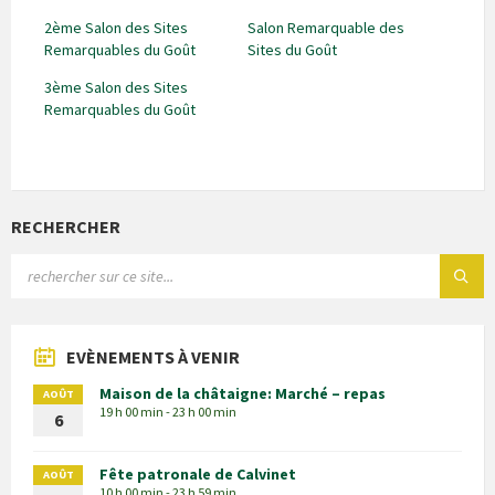
2ème Salon des Sites
Salon Remarquable des
Remarquables du Goût
Sites du Goût
3ème Salon des Sites
Remarquables du Goût
RECHERCHER
EVÈNEMENTS À VENIR
Maison de la châtaigne: Marché – repas
AOÛT
19 h 00 min - 23 h 00 min
6
Fête patronale de Calvinet
AOÛT
10 h 00 min - 23 h 59 min