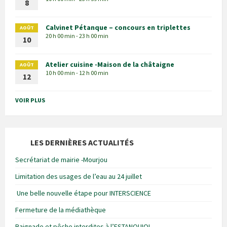
8
Calvinet Pétanque – concours en triplettes
AOÛT
20 h 00 min - 23 h 00 min
10
Atelier cuisine -Maison de la châtaigne
AOÛT
10 h 00 min - 12 h 00 min
12
VOIR PLUS
LES DERNIÈRES ACTUALITÉS
Secrétariat de mairie -Mourjou
Limitation des usages de l’eau au 24 juillet
Une belle nouvelle étape pour INTERSCIENCE
Fermeture de la médiathèque
Baignade et pêche interdites à l’ESTANQUIOL