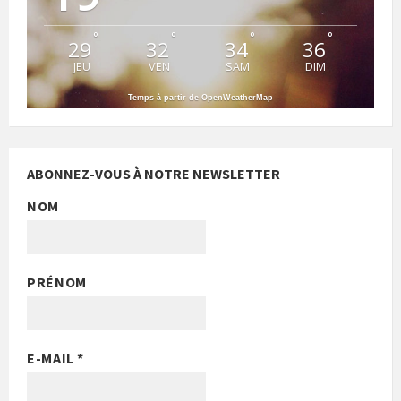
°
°
°
°
29
32
34
36
JEU
VEN
SAM
DIM
Temps à partir de OpenWeatherMap
ABONNEZ-VOUS À NOTRE NEWSLETTER
NOM
PRÉNOM
E-MAIL
*