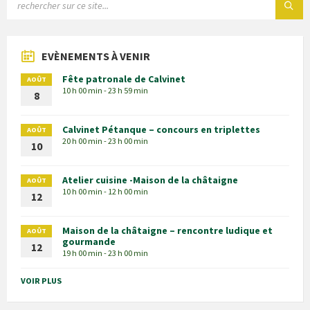
EVÈNEMENTS À VENIR
Fête patronale de Calvinet
AOÛT
10 h 00 min - 23 h 59 min
8
Calvinet Pétanque – concours en triplettes
AOÛT
20 h 00 min - 23 h 00 min
10
Atelier cuisine -Maison de la châtaigne
AOÛT
10 h 00 min - 12 h 00 min
12
Maison de la châtaigne – rencontre ludique et
AOÛT
gourmande
12
19 h 00 min - 23 h 00 min
VOIR PLUS