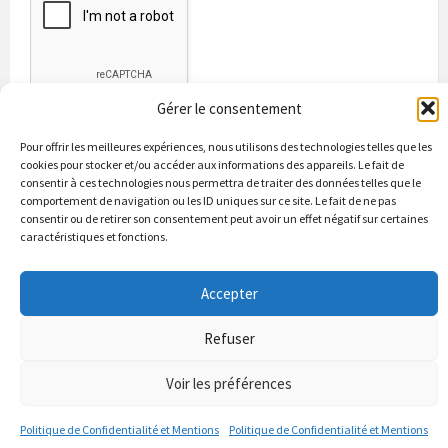
Gérer le consentement
Pour offrir les meilleures expériences, nous utilisons des technologies telles que les
cookies pour stocker et/ou accéder aux informations des appareils. Le fait de
consentir à ces technologies nous permettra de traiter des données telles que le
comportement de navigation ou les ID uniques sur ce site. Le fait de ne pas
consentir ou de retirer son consentement peut avoir un effet négatif sur certaines
caractéristiques et fonctions.
Bienvenue à Puycapel
La municipalité
Actualités
Les Associations
Les bonnes adresses
Un peu d’histoire
Accepter
Contacts & renseignements
Conformité à la loi RGPD
Refuser
© 2026 Site officiel de la commune de Puycapel dans le Cantal
Puycapel.fr utilise des cookies pour améliorer les performance et
Voir les préférences
votre usage du site web. nous présumons de votre accord pour
l'usage de ces cookies cependant vous pouvez le refuser comme la loi
Politique de Confidentialité et Mentions
Politique de Confidentialité et Mentions
le dicte et vous en donne le droit .
J'accepte