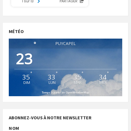
MÉTÉO
°
PUYCAPEL
23
°
°
°
°
35
33
35
34
DIM
LUN
MAR
MER
Temps à partir de OpenWeatherMap
ABONNEZ-VOUS À NOTRE NEWSLETTER
NOM