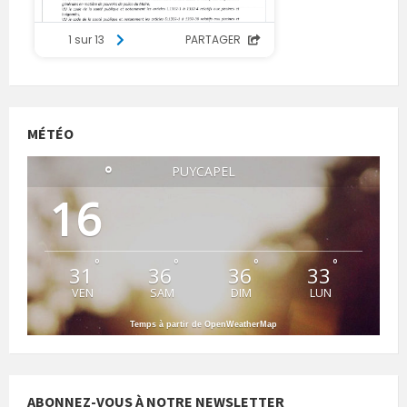
MÉTÉO
°
PUYCAPEL
16
°
°
°
°
31
36
36
33
VEN
SAM
DIM
LUN
Temps à partir de OpenWeatherMap
ABONNEZ-VOUS À NOTRE NEWSLETTER