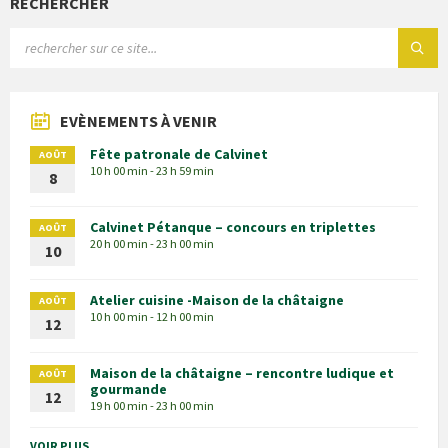
RECHERCHER
EVÈNEMENTS À VENIR
Fête patronale de Calvinet
AOÛT
10 h 00 min - 23 h 59 min
8
Calvinet Pétanque – concours en triplettes
AOÛT
20 h 00 min - 23 h 00 min
10
Atelier cuisine -Maison de la châtaigne
AOÛT
10 h 00 min - 12 h 00 min
12
Maison de la châtaigne – rencontre ludique et
AOÛT
gourmande
12
19 h 00 min - 23 h 00 min
VOIR PLUS