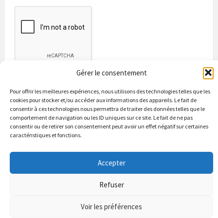
Gérer le consentement
Pour offrir les meilleures expériences, nous utilisons des technologies telles que les
cookies pour stocker et/ou accéder aux informations des appareils. Le fait de
consentir à ces technologies nous permettra de traiter des données telles que le
comportement de navigation ou les ID uniques sur ce site. Le fait de ne pas
consentir ou de retirer son consentement peut avoir un effet négatif sur certaines
caractéristiques et fonctions.
Bienvenue à Puycapel
La municipalité
Actualités
Les Associations
Les bonnes adresses
Un peu d’histoire
Accepter
Contacts & renseignements
Conformité à la loi RGPD
Refuser
© 2026 Site officiel de la commune de Puycapel dans le Cantal
Puycapel.fr utilise des cookies pour améliorer les performance et
Voir les préférences
votre usage du site web. nous présumons de votre accord pour