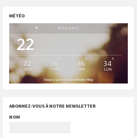
MÉTÉO
°
PUYCAPEL
22
°
°
°
°
22
36
36
34
VEN
SAM
DIM
LUN
Temps à partir de OpenWeatherMap
ABONNEZ-VOUS À NOTRE NEWSLETTER
NOM