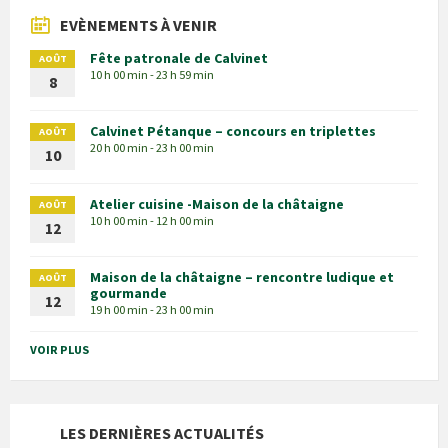
EVÈNEMENTS À VENIR
Fête patronale de Calvinet
AOÛT
10 h 00 min - 23 h 59 min
8
Calvinet Pétanque – concours en triplettes
AOÛT
20 h 00 min - 23 h 00 min
10
Atelier cuisine -Maison de la châtaigne
AOÛT
10 h 00 min - 12 h 00 min
12
Maison de la châtaigne – rencontre ludique et
AOÛT
gourmande
12
19 h 00 min - 23 h 00 min
VOIR PLUS
LES DERNIÈRES ACTUALITÉS