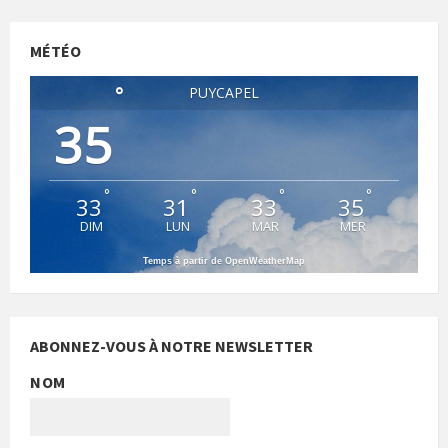
MÉTÉO
°
PUYCAPEL
35
°
°
°
°
33
31
33
35
DIM
LUN
MAR
MER
Temps à partir de OpenWeatherMap
ABONNEZ-VOUS À NOTRE NEWSLETTER
NOM