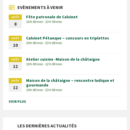
EVÈNEMENTS À VENIR
Fête patronale de Calvinet
AOÛT
10 h 00 min - 23 h 59 min
8
Calvinet Pétanque – concours en triplettes
AOÛT
20 h 00 min - 23 h 00 min
10
Atelier cuisine -Maison de la châtaigne
AOÛT
10 h 00 min - 12 h 00 min
12
Maison de la châtaigne – rencontre ludique et
AOÛT
gourmande
12
19 h 00 min - 23 h 00 min
VOIR PLUS
LES DERNIÈRES ACTUALITÉS