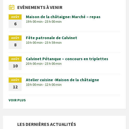
EVÈNEMENTS À VENIR
Maison de la châtaigne: Marché – repas
AOÛT
19 h 00 min - 23 h 00 min
6
Fête patronale de Calvinet
AOÛT
10 h 00 min - 23 h 59 min
8
Calvinet Pétanque – concours en triplettes
AOÛT
20 h 00 min - 23 h 00 min
10
Atelier cuisine -Maison de la châtaigne
AOÛT
10 h 00 min - 12 h 00 min
12
VOIR PLUS
LES DERNIÈRES ACTUALITÉS