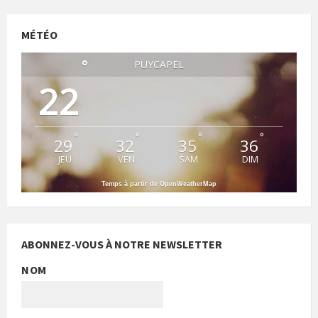
MÉTÉO
°
PUYCAPEL
22
°
°
°
°
29
32
35
36
JEU
VEN
SAM
DIM
Temps à partir de OpenWeatherMap
ABONNEZ-VOUS À NOTRE NEWSLETTER
NOM