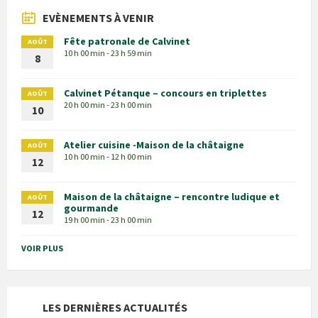
EVÈNEMENTS À VENIR
Fête patronale de Calvinet
AOÛT
10 h 00 min - 23 h 59 min
8
Calvinet Pétanque – concours en triplettes
AOÛT
20 h 00 min - 23 h 00 min
10
Atelier cuisine -Maison de la châtaigne
AOÛT
10 h 00 min - 12 h 00 min
12
Maison de la châtaigne – rencontre ludique et
AOÛT
gourmande
12
19 h 00 min - 23 h 00 min
VOIR PLUS
LES DERNIÈRES ACTUALITÉS