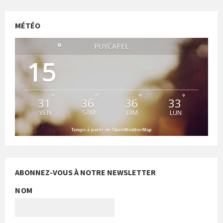
MÉTÉO
°
PUYCAPEL
15
°
°
°
°
31
36
36
33
VEN
SAM
DIM
LUN
Temps à partir de OpenWeatherMap
ABONNEZ-VOUS À NOTRE NEWSLETTER
NOM