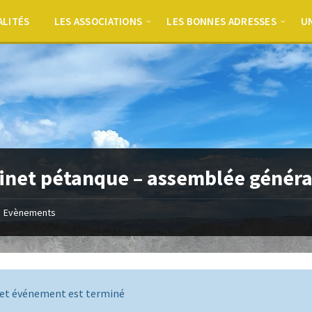
ALITÉS
LES ASSOCIATIONS
LES BONNES ADRESSES
UN
inet pétanque – assemblée généra
Evènements
et événement est terminé