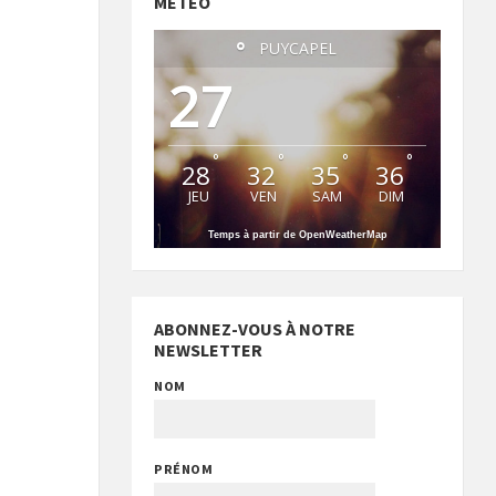
MÉTÉO
°
PUYCAPEL
27
°
°
°
°
28
32
35
36
JEU
VEN
SAM
DIM
Temps à partir de OpenWeatherMap
ABONNEZ-VOUS À NOTRE
NEWSLETTER
NOM
PRÉNOM