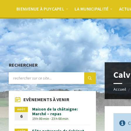
BIENVENUE À PUYCAPEL
LA MUNICIPALITÉ
ACTU
RECHERCHER
Calv
Accueil
EVÈNEMENTS À VENIR
Maison de la châtaigne:
AOÛT
Marché – repas
6
19 h 00 min - 23 h 00 min
C