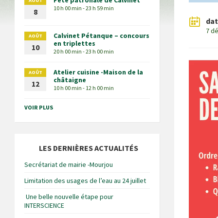
Fête patronale de Calvinet
AOÛT
10 h 00 min - 23 h 59 min
8
da
7 d
Calvinet Pétanque – concours
AOÛT
en triplettes
10
20 h 00 min - 23 h 00 min
Atelier cuisine -Maison de la
AOÛT
châtaigne
12
10 h 00 min - 12 h 00 min
VOIR PLUS
LES DERNIÈRES ACTUALITÉS
Secrétariat de mairie -Mourjou
Limitation des usages de l’eau au 24 juillet
Une belle nouvelle étape pour
INTERSCIENCE