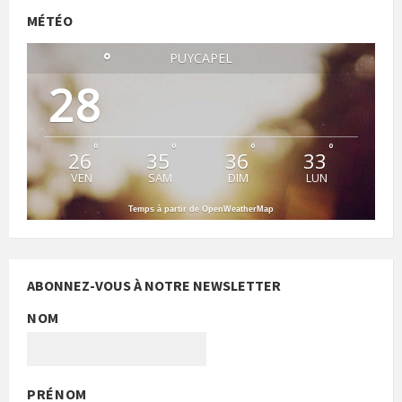
MÉTÉO
°
PUYCAPEL
28
°
°
°
°
26
35
36
33
VEN
SAM
DIM
LUN
Temps à partir de OpenWeatherMap
ABONNEZ-VOUS À NOTRE NEWSLETTER
NOM
PRÉNOM