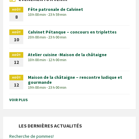
Fête patronale de Calvinet
AOÛT
10 h 00 min - 23 h 59 min
8
Calvinet Pétanque – concours en triplettes
AOÛT
20 h 00 min - 23 h 00 min
10
Atelier cuisine -Maison de la châtaigne
AOÛT
10 h 00 min - 12 h 00 min
12
Maison de la châtaigne – rencontre ludique et
AOÛT
gourmande
12
19 h 00 min - 23 h 00 min
VOIR PLUS
LES DERNIÈRES ACTUALITÉS
Recherche de pommes!