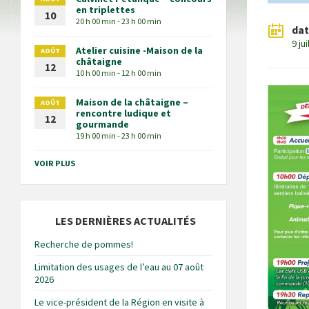
en triplettes
10
20 h 00 min - 23 h 00 min
da
9 ju
Atelier cuisine -Maison de la
AOÛT
châtaigne
12
10 h 00 min - 12 h 00 min
Maison de la châtaigne –
AOÛT
rencontre ludique et
12
gourmande
19 h 00 min - 23 h 00 min
VOIR PLUS
LES DERNIÈRES ACTUALITÉS
Recherche de pommes!
Limitation des usages de l’eau au 07 août
2026
Le vice-président de la Région en visite à