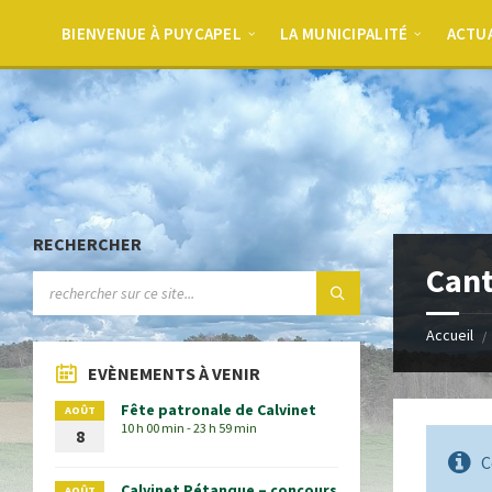
BIENVENUE À PUYCAPEL
LA MUNICIPALITÉ
ACTU
RECHERCHER
Cant
Accueil
EVÈNEMENTS À VENIR
Fête patronale de Calvinet
AOÛT
10 h 00 min - 23 h 59 min
8
C
Calvinet Pétanque – concours
AOÛT