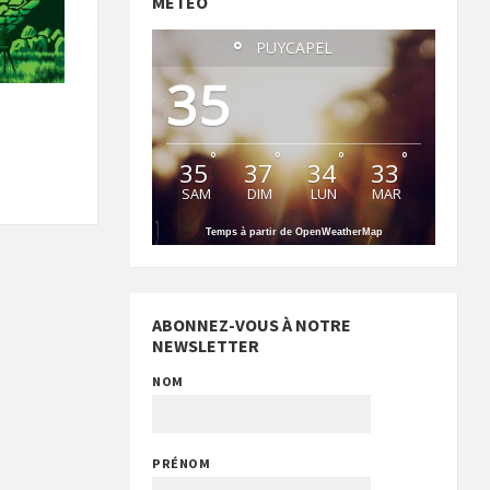
MÉTÉO
°
PUYCAPEL
35
°
°
°
°
35
37
34
33
SAM
DIM
LUN
MAR
Temps à partir de OpenWeatherMap
ABONNEZ-VOUS À NOTRE
NEWSLETTER
NOM
PRÉNOM