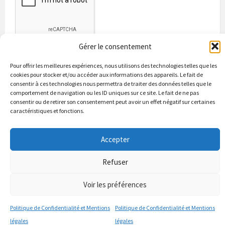
Gérer le consentement
Pour offrir les meilleures expériences, nous utilisons des technologies telles que les
cookies pour stocker et/ou accéder aux informations des appareils. Le fait de
consentir à ces technologies nous permettra de traiter des données telles que le
comportement de navigation ou les ID uniques sur ce site. Le fait de ne pas
consentir ou de retirer son consentement peut avoir un effet négatif sur certaines
caractéristiques et fonctions.
Bienvenue à Puycapel
La municipalité
Actualités
Les Associations
Les bonnes adresses
Un peu d’histoire
Accepter
Contacts & renseignements
Conformité à la loi RGPD
Refuser
© 2026 Site officiel de la commune de Puycapel dans le Cantal
Puycapel.fr utilise des cookies pour améliorer les performance et
Voir les préférences
votre usage du site web. nous présumons de votre accord pour
l'usage de ces cookies cependant vous pouvez le refuser comme la loi
Politique de Confidentialité et Mentions
Politique de Confidentialité et Mentions
le dicte et vous en donne le droit .
J'accepte
légales
légales