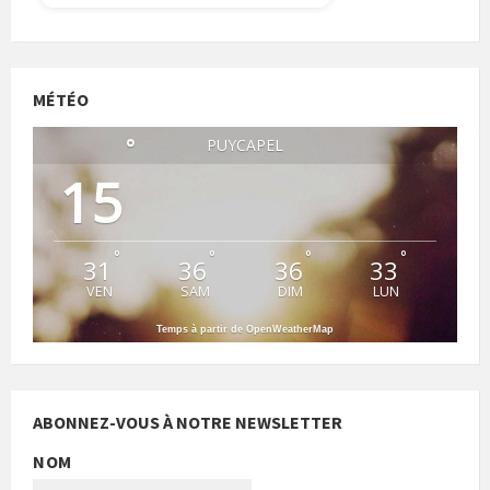
MÉTÉO
°
PUYCAPEL
15
°
°
°
°
31
36
36
33
VEN
SAM
DIM
LUN
Temps à partir de OpenWeatherMap
ABONNEZ-VOUS À NOTRE NEWSLETTER
NOM