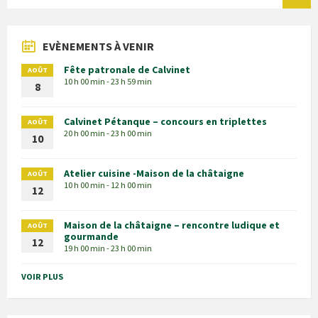
EVÈNEMENTS À VENIR
Fête patronale de Calvinet
AOÛT
10 h 00 min - 23 h 59 min
8
Calvinet Pétanque – concours en triplettes
AOÛT
20 h 00 min - 23 h 00 min
10
Atelier cuisine -Maison de la châtaigne
AOÛT
10 h 00 min - 12 h 00 min
12
Maison de la châtaigne – rencontre ludique et
AOÛT
gourmande
12
19 h 00 min - 23 h 00 min
VOIR PLUS