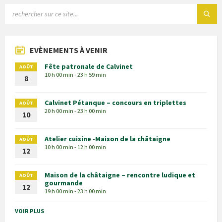
EVÈNEMENTS À VENIR
Fête patronale de Calvinet
AOÛT
10 h 00 min - 23 h 59 min
8
Calvinet Pétanque – concours en triplettes
AOÛT
20 h 00 min - 23 h 00 min
10
Atelier cuisine -Maison de la châtaigne
AOÛT
10 h 00 min - 12 h 00 min
12
Maison de la châtaigne – rencontre ludique et
AOÛT
gourmande
12
19 h 00 min - 23 h 00 min
VOIR PLUS