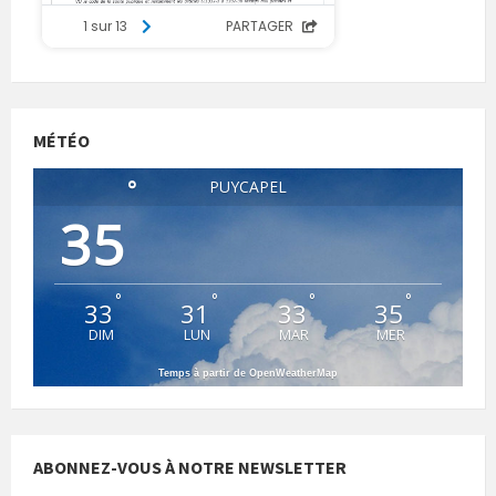
MÉTÉO
°
PUYCAPEL
35
°
°
°
°
33
31
33
35
DIM
LUN
MAR
MER
Temps à partir de OpenWeatherMap
ABONNEZ-VOUS À NOTRE NEWSLETTER