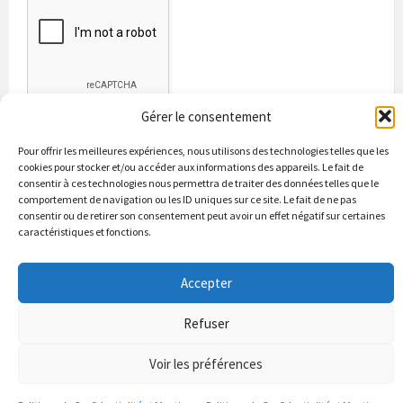
Gérer le consentement
Pour offrir les meilleures expériences, nous utilisons des technologies telles que les
cookies pour stocker et/ou accéder aux informations des appareils. Le fait de
consentir à ces technologies nous permettra de traiter des données telles que le
comportement de navigation ou les ID uniques sur ce site. Le fait de ne pas
consentir ou de retirer son consentement peut avoir un effet négatif sur certaines
caractéristiques et fonctions.
Bienvenue à Puycapel
La municipalité
Actualités
Les Associations
Les bonnes adresses
Un peu d’histoire
Accepter
Contacts & renseignements
Conformité à la loi RGPD
Refuser
© 2026 Site officiel de la commune de Puycapel dans le Cantal
Puycapel.fr utilise des cookies pour améliorer les performance et
Voir les préférences
votre usage du site web. nous présumons de votre accord pour
l'usage de ces cookies cependant vous pouvez le refuser comme la loi