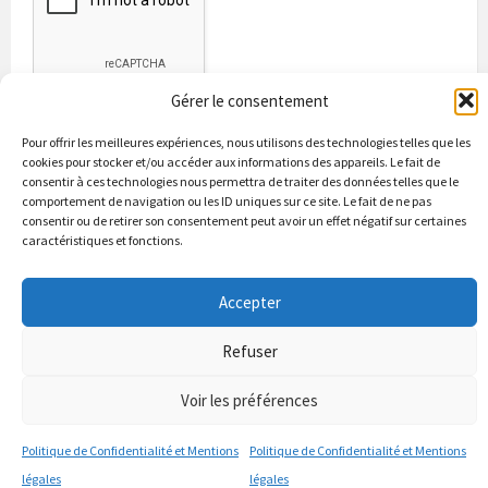
Gérer le consentement
Pour offrir les meilleures expériences, nous utilisons des technologies telles que les
cookies pour stocker et/ou accéder aux informations des appareils. Le fait de
consentir à ces technologies nous permettra de traiter des données telles que le
comportement de navigation ou les ID uniques sur ce site. Le fait de ne pas
consentir ou de retirer son consentement peut avoir un effet négatif sur certaines
caractéristiques et fonctions.
Bienvenue à Puycapel
La municipalité
Actualités
Les Associations
Les bonnes adresses
Un peu d’histoire
Accepter
Contacts & renseignements
Conformité à la loi RGPD
Refuser
© 2026 Site officiel de la commune de Puycapel dans le Cantal
Puycapel.fr utilise des cookies pour améliorer les performance et
Voir les préférences
votre usage du site web. nous présumons de votre accord pour
l'usage de ces cookies cependant vous pouvez le refuser comme la loi
Politique de Confidentialité et Mentions
Politique de Confidentialité et Mentions
le dicte et vous en donne le droit .
J'accepte
légales
légales