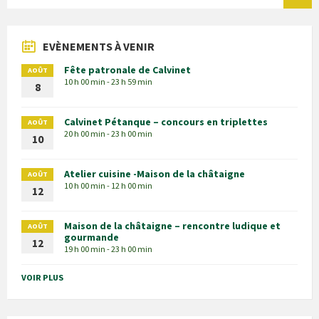
EVÈNEMENTS À VENIR
Fête patronale de Calvinet
AOÛT
10 h 00 min - 23 h 59 min
8
Calvinet Pétanque – concours en triplettes
AOÛT
20 h 00 min - 23 h 00 min
10
Atelier cuisine -Maison de la châtaigne
AOÛT
10 h 00 min - 12 h 00 min
12
Maison de la châtaigne – rencontre ludique et
AOÛT
gourmande
12
19 h 00 min - 23 h 00 min
VOIR PLUS