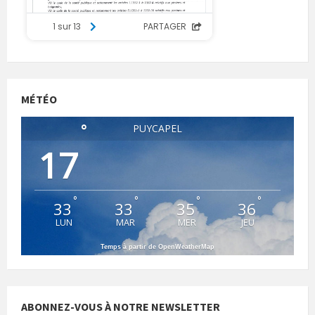
MÉTÉO
°
PUYCAPEL
17
°
°
°
°
33
33
35
36
LUN
MAR
MER
JEU
Temps à partir de OpenWeatherMap
ABONNEZ-VOUS À NOTRE NEWSLETTER