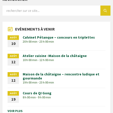
EVÈNEMENTS À VENIR
Calvinet Pétanque – concours en triplettes
AOÛT
20 h 00 min - 23 h 00 min
10
Atelier cuisine -Maison de la châtaigne
AOÛT
10 h 00 min - 12 h 00 min
12
Maison de la châtaigne – rencontre ludique et
AOÛT
gourmande
12
19 h 00 min - 23 h 00 min
Cours de QI Gong
AOÛT
8 h 00 min - 9 h 00 min
19
VOIR PLUS