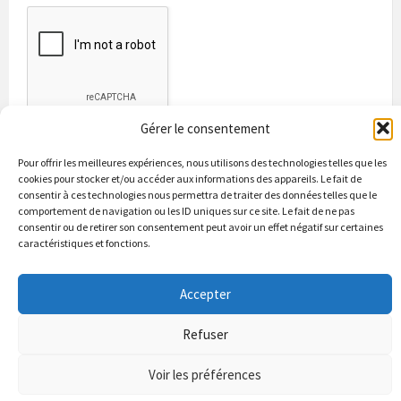
Gérer le consentement
Pour offrir les meilleures expériences, nous utilisons des technologies telles que les
cookies pour stocker et/ou accéder aux informations des appareils. Le fait de
consentir à ces technologies nous permettra de traiter des données telles que le
comportement de navigation ou les ID uniques sur ce site. Le fait de ne pas
consentir ou de retirer son consentement peut avoir un effet négatif sur certaines
caractéristiques et fonctions.
Bienvenue à Puycapel
La municipalité
Actualités
Les Associations
Les bonnes adresses
Un peu d’histoire
Accepter
Contacts & renseignements
Conformité à la loi RGPD
Refuser
© 2026 Site officiel de la commune de Puycapel dans le Cantal
Puycapel.fr utilise des cookies pour améliorer les performance et
Voir les préférences
votre usage du site web. nous présumons de votre accord pour