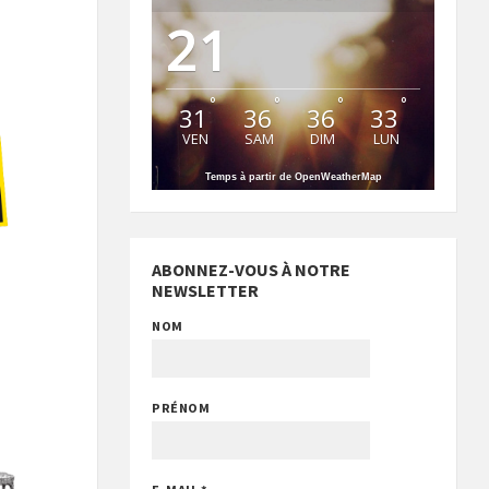
21
°
°
°
°
31
36
36
33
VEN
SAM
DIM
LUN
Temps à partir de OpenWeatherMap
ABONNEZ-VOUS À NOTRE
NEWSLETTER
NOM
PRÉNOM