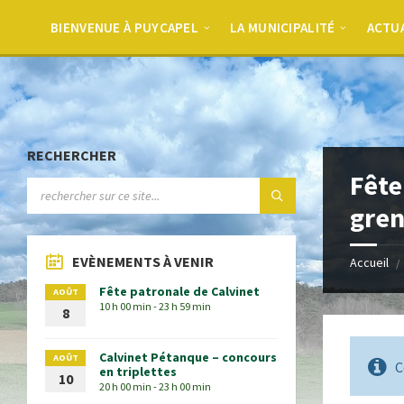
BIENVENUE À PUYCAPEL
LA MUNICIPALITÉ
ACTU
RECHERCHER
Fête
gren
EVÈNEMENTS À VENIR
Accueil
Fête patronale de Calvinet
AOÛT
10 h 00 min - 23 h 59 min
8
Calvinet Pétanque – concours
AOÛT
C
en triplettes
10
20 h 00 min - 23 h 00 min