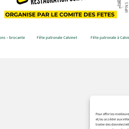
ons – brocante
Fête patronale Calvinet
Fête patronale à Calvi
Pour offrir les meilleur
et/ou accéder aux info
traiter des données tel