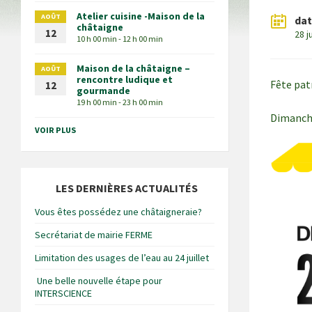
Atelier cuisine -Maison de la
AOÛT
da
châtaigne
12
28 j
10 h 00 min - 12 h 00 min
Maison de la châtaigne –
AOÛT
rencontre ludique et
Fête patr
12
gourmande
19 h 00 min - 23 h 00 min
Dimanche
VOIR PLUS
LES DERNIÈRES ACTUALITÉS
Vous êtes possédez une châtaigneraie?
Secrétariat de mairie FERME
Limitation des usages de l’eau au 24 juillet
Une belle nouvelle étape pour
INTERSCIENCE