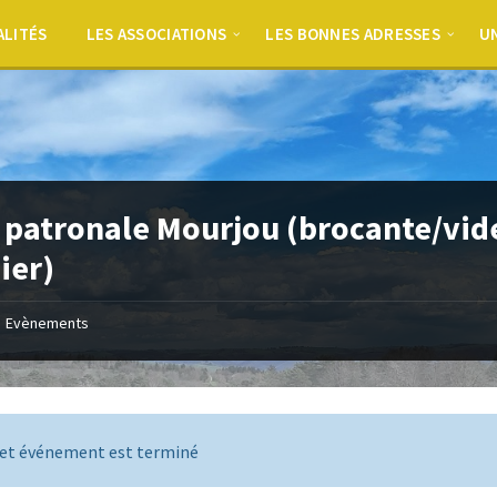
ALITÉS
LES ASSOCIATIONS
LES BONNES ADRESSES
UN
 patronale Mourjou (brocante/vid
ier)
Evènements
et événement est terminé