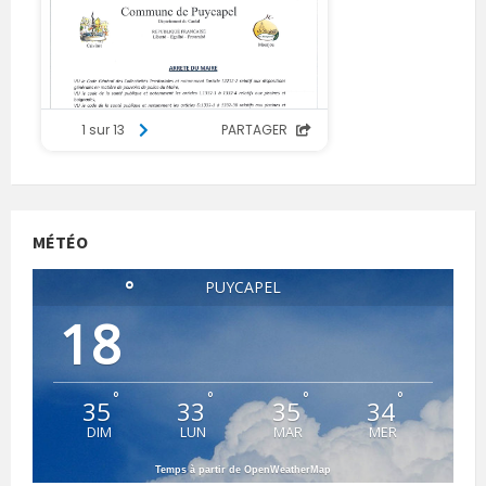
MÉTÉO
°
PUYCAPEL
18
°
°
°
°
35
33
35
34
DIM
LUN
MAR
MER
Temps à partir de OpenWeatherMap