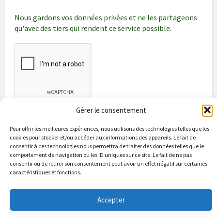
Nous gardons vos données privées et ne les partageons
qu'avec des tiers qui rendent ce service possible.
Gérer le consentement
Pour offrir les meilleures expériences, nous utilisons des technologies telles que les
cookies pour stocker et/ou accéder aux informations des appareils. Le fait de
consentir à ces technologies nous permettra de traiter des données telles que le
comportement de navigation ou les ID uniques sur ce site. Le fait de ne pas
consentir ou de retirer son consentement peut avoir un effet négatif sur certaines
caractéristiques et fonctions.
Bienvenue à Puycapel
La municipalité
Actualités
Les Associations
Les bonnes adresses
Un peu d’histoire
Accepter
Contacts & renseignements