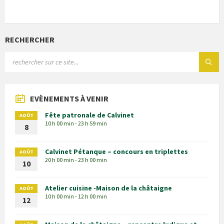
RECHERCHER
EVÈNEMENTS À VENIR
Fête patronale de Calvinet
AOÛT
10 h 00 min - 23 h 59 min
8
Calvinet Pétanque – concours en triplettes
AOÛT
20 h 00 min - 23 h 00 min
10
Atelier cuisine -Maison de la châtaigne
AOÛT
10 h 00 min - 12 h 00 min
12