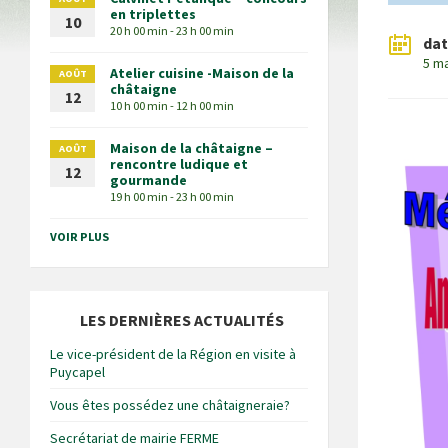
en triplettes
10
20 h 00 min - 23 h 00 min
da
5 m
Atelier cuisine -Maison de la
AOÛT
châtaigne
12
10 h 00 min - 12 h 00 min
Maison de la châtaigne –
AOÛT
rencontre ludique et
12
gourmande
19 h 00 min - 23 h 00 min
VOIR PLUS
LES DERNIÈRES ACTUALITÉS
Le vice-président de la Région en visite à
Puycapel
Vous êtes possédez une châtaigneraie?
Secrétariat de mairie FERME