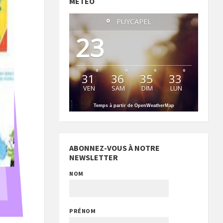
MÉTÉO
°
PUYCAPEL
23
°
°
°
°
31
36
35
33
VEN
SAM
DIM
LUN
Temps à partir de OpenWeatherMap
ABONNEZ-VOUS À NOTRE
NEWSLETTER
NOM
PRÉNOM