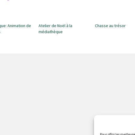
ue: Animation de
Atelier de Noël à la
Chasse au trésor
s
médiathèque
Pour offrir les meilleur