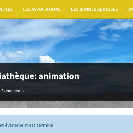
ALITÉS
LES ASSOCIATIONS
LES BONNES ADRESSES
UN
athèque: animation
Evènements
et événement est terminé