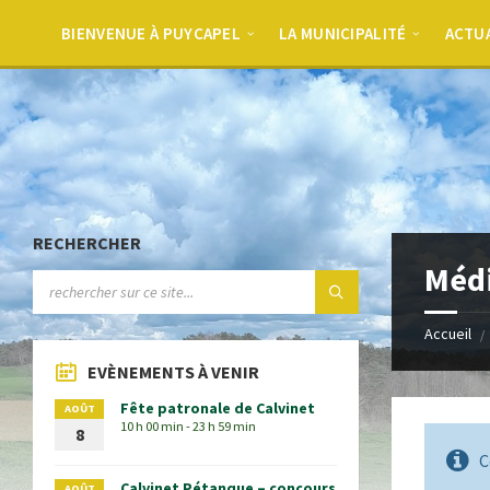
BIENVENUE À PUYCAPEL
LA MUNICIPALITÉ
ACTU
RECHERCHER
Médi
Accueil
EVÈNEMENTS À VENIR
Fête patronale de Calvinet
AOÛT
10 h 00 min - 23 h 59 min
8
C
Calvinet Pétanque – concours
AOÛT